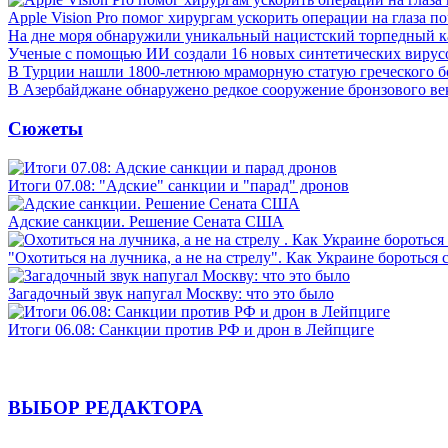
Apple Vision Pro помог хирургам ускорить операции на глаза п
На дне моря обнаружили уникальный нацистский торпедный к
Ученые с помощью ИИ создали 16 новых синтетических вирус
В Турции нашли 1800-летнюю мраморную статую греческого б
В Азербайджане обнаружено редкое сооружение бронзового ве
Сюжеты
Итоги 07.08: "Адские" санкции и "парад" дронов
Адские санкции. Решение Сената США
"Охотиться на лучника, а не на стрелу". Как Украине бороться 
Загадочный звук напугал Москву: что это было
Итоги 06.08: Санкции против РФ и дрон в Лейпциге
ВЫБОР РЕДАКТОРА