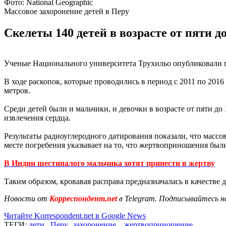
Фото: National Geographic
Массовое захоронение детей в Перу
Скелеты 140 детей в возрасте от пяти д
Ученые Национального университета Трухильо опубликовали п
В ходе раскопок, которые проводились в период с 2011 по 2016
метров.
Среди детей были и мальчики, и девочки в возрасте от пяти до 
извлечения сердца.
Результаты радиоуглеродного датирования показали, что массо
месте погребения указывает на то, что жертвоприношения был
В Индии шестипалого мальчика хотят принести в жертву
Таким образом, кровавая расправа предназначалась в качестве 
Новости от
Корреспондент.net
в Telegram. Подписывайтесь н
Читайте Korrespondent.net в Google News
ТЕГИ:
дети
,
Перу
,
захоронение
,
жертвоприношение