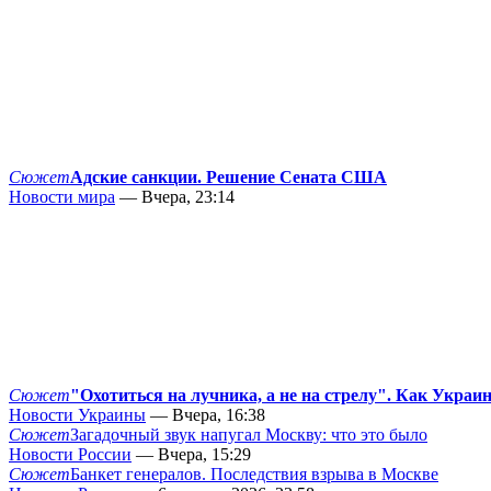
Сюжет
Адские санкции. Решение Сената США
Новости мира
— Вчера, 23:14
Сюжет
"Охотиться на лучника, а не на стрелу". Как Украи
Новости Украины
— Вчера, 16:38
Сюжет
Загадочный звук напугал Москву: что это было
Новости России
— Вчера, 15:29
Сюжет
Банкет генералов. Последствия взрыва в Москве