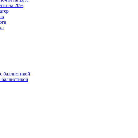
очти на 20%
атер
ов
ога
ка
с баллистикой