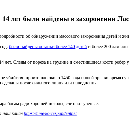
о 14 лет были найдены в захоронении Лас
одробности об обнаружении массового захоронения детей и жи
 год,
были найдены останки более 140 детей
и более 200 лам или
14 лет. Следы от пореза на грудине и сместившиеся кости ребер 
вое убийство произошло около 1450 года нашей эры во время сущ
и сделаны после сильного ливня или наводнения.
дара богам ради хорошей погоды, считают ученые.
а наш канал
https://t.me/korrespondentnet