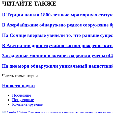
ЧИТАЙТЕ ТАКЖЕ
В Турции нашли 1800-летнюю мраморную статую 
В Азербайджане обнаружено редкое сооружение б
На Солнце впервые увидели то, что раньше сущес
В Австралии дрон случайно заснял рождение кит
Загадочные молнии в океане озадачили ученых
44
На дне моря обнаружили уникальный нацистский
Читать комментарии
Новости науки
Последние
Популярные
Комментируемые