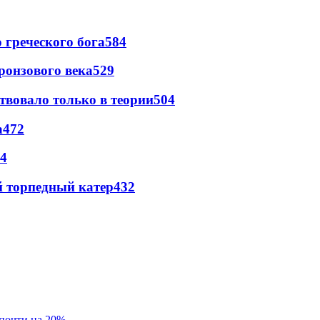
греческого бога
584
ронзового века
529
твовало только в теории
504
а
472
4
 торпедный катер
432