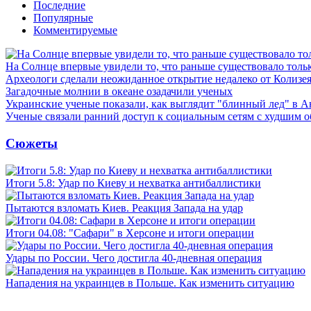
Последние
Популярные
Комментируемые
На Солнце впервые увидели то, что раньше существовало тольк
Археологи сделали неожиданное открытие недалеко от Колизе
Загадочные молнии в океане озадачили ученых
Украинские ученые показали, как выглядит "блинный лед" в А
Ученые связали ранний доступ к социальным сетям с худшим о
Сюжеты
Итоги 5.8: Удар по Киеву и нехватка антибаллистики
Пытаются взломать Киев. Реакция Запада на удар
Итоги 04.08: "Сафари" в Херсоне и итоги операции
Удары по России. Чего достигла 40-дневная операция
Нападения на украинцев в Польше. Как изменить ситуацию