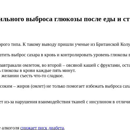
льного выброса глюкозы после еды и ст
орого типа. К такому выводу пришли ученые из Британской Кол
тить выброс сахара в кровь и контролировать уровень глюкозы в
 завтракали омлетом, во второй – овсяной кашей с фруктами, 
 глюкозы в крови каждые пять минут.
желании съесть что-то сладкое.
соким – жиров (омлет) не только помогает избежать выброса саха
т из-за нарушения взаимодействия тканей с инсулином в отличи
е алкоголя
снижает риск диабета
.