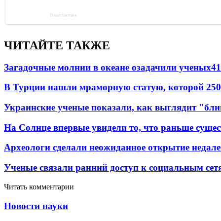
ЧИТАЙТЕ ТАКЖЕ
Загадочные молнии в океане озадачили ученых
41
В Турции нашли мраморную статую, которой 250
Украинские ученые показали, как выглядит "бл
На Солнце впервые увидели то, что раньше сущес
Археологи сделали неожиданное открытие недале
Ученые связали ранний доступ к социальным сет
Читать комментарии
Новости науки