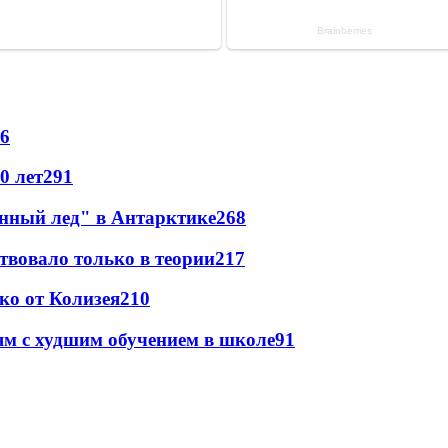
6
0 лет
291
инный лед" в Антарктике
268
твовало только в теории
217
ко от Колизея
210
ям с худшим обучением в школе
91