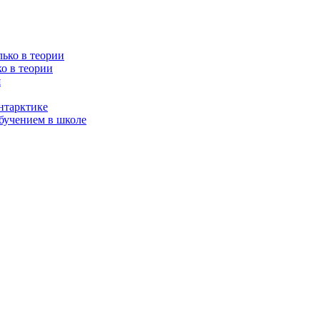
о в теории
я
нтарктике
бучением в школе