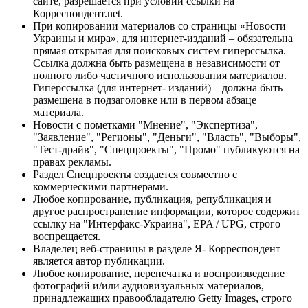
сайте, разрешается при условии ссылки на
Корреспондент.net.
При копировании материалов со страницы «Новости
Украины и мира», для интернет-изданий – обязательна
прямая открытая для поисковых систем гиперссылка.
Ссылка должна быть размещена в независимости от
полного либо частичного использования материалов.
Гиперссылка (для интернет- изданий) – должна быть
размещена в подзаголовке или в первом абзаце
материала.
Новости с пометками "Мнение", "Экспертиза",
"Заявление", "Регионы", "Деньги", "Власть", "Выборы",
"Тест-драйв", "Спецпроекты", "Промо" публикуются на
правах рекламы.
Раздел Спецпроекты создается совместно с
коммерческими партнерами.
Любое копирование, публикация, републикация и
другое распространение информации, которое содержит
ссылку на "Интерфакс-Украина", EPA / UPG, строго
воспрещается.
Владелец веб-страницы в разделе Я- Корреспондент
является автор публикации.
Любое копирование, перепечатка и воспроизведение
фотографий и/или аудиовизуальных материалов,
принадлежащих правообладателю Getty Images, строго