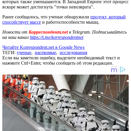
которых также уменьшаются. В Западной Европе этот процесс
вскоре может достигнуть "точки невозврата".
Ранее сообщалось, что ученые обнаружили
продукт, который
способствует массе
и работоспособности мышц.
Новости от
Корреспондент.net
в Telegram. Подписывайтесь
на наш канал
https://t.me/korrespondentnet
Читайте Korrespondent.net в Google News
ТЕГИ:
ученые
,
насекомые
,
исследования
Если вы заметили ошибку, выделите необходимый текст и
нажмите Ctrl+Enter, чтобы сообщить об этом редакции.