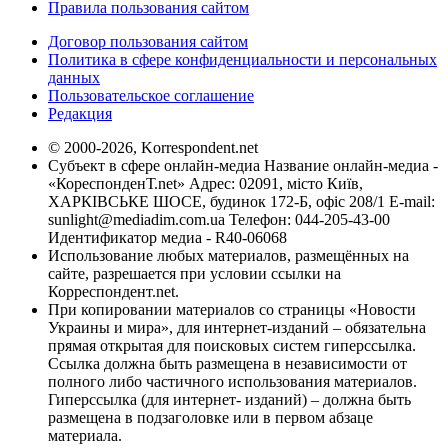
Правила пользования сайтом
Договор пользования сайтом
Политика в сфере конфиденциальности и персональных
данных
Пользовательское соглашение
Редакция
© 2000-2026, Korrespondent.net
Субъект в сфере онлайн-медиа Название онлайн-медиа -
«КореспонденТ.net» Адрес: 02091, місто Київ,
ХАРКІВСЬКЕ ШОСЕ, будинок 172-Б, офіс 208/1 E-mail:
sunlight@mediadim.com.ua
Телефон: 044-205-43-00
Идентификатор медиа - R40-06068
Использование любых материалов, размещённых на
сайте, разрешается при условии ссылки на
Корреспондент.net.
При копировании материалов со страницы «Новости
Украины и мира», для интернет-изданий – обязательна
прямая открытая для поисковых систем гиперссылка.
Ссылка должна быть размещена в независимости от
полного либо частичного использования материалов.
Гиперссылка (для интернет- изданий) – должна быть
размещена в подзаголовке или в первом абзаце
материала.