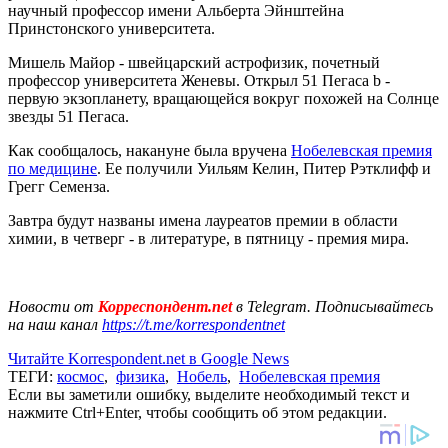
научный профессор имени Альберта Эйнштейна
Принстонского университета.
Мишель Майор - швейцарский астрофизик, почетный
профессор университета Женевы. Открыл 51 Пегаса b -
первую экзопланету, вращающейся вокруг похожей на Солнце
звезды 51 Пегаса.
Как сообщалось, накануне была вручена
Нобелевская премия
по медицине
. Ее получили Уильям Келин, Питер Рэтклифф и
Грегг Семенза.
Завтра будут названы имена лауреатов премии в области
химии, в четверг - в литературе, в пятницу - премия мира.
Новости от
Корреспондент.net
в Telegram. Подписывайтесь
на наш канал
https://t.me/korrespondentnet
Читайте Korrespondent.net в Google News
ТЕГИ:
космос
,
физика
,
Нобель
,
Нобелевская премия
Если вы заметили ошибку, выделите необходимый текст и
нажмите Ctrl+Enter, чтобы сообщить об этом редакции.