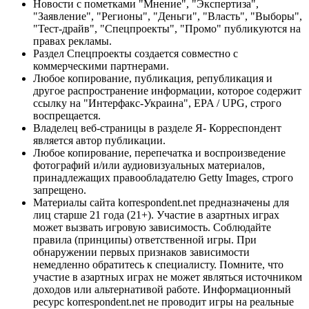
Новости с пометками "Мнение", "Экспертиза",
"Заявление", "Регионы", "Деньги", "Власть", "Выборы",
"Тест-драйв", "Спецпроекты", "Промо" публикуются на
правах рекламы.
Раздел Спецпроекты создается совместно с
коммерческими партнерами.
Любое копирование, публикация, републикация и
другое распространение информации, которое содержит
ссылку на "Интерфакс-Украина", EPA / UPG, строго
воспрещается.
Владелец веб-страницы в разделе Я- Корреспондент
является автор публикации.
Любое копирование, перепечатка и воспроизведение
фотографий и/или аудиовизуальных материалов,
принадлежащих правообладателю Getty Images, строго
запрещено.
Материалы сайта korrespondent.net предназначены для
лиц старше 21 года (21+). Участие в азартных играх
может вызвать игровую зависимость. Соблюдайте
правила (принципы) ответственной игры. При
обнаружении первых признаков зависимости
немедленно обратитесь к специалисту. Помните, что
участие в азартных играх не может являться источником
доходов или альтернативой работе. Информационный
ресурс korrespondent.net не проводит игры на реальные