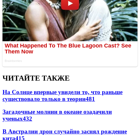
ЧИТАЙТЕ ТАКЖЕ
На Солнце впервые увидели то, что раньше
существовало только в теории
481
Загадочные молнии в океане озадачили
ученых
432
В Австралии дрон случайно заснял рождение
кита
415