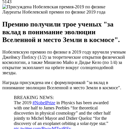
5143
Лауреаты Нобелевской премии по физике 2019 года
Премию получили трое ученых "за
вклад в понимание эволюции
Вселенной и место Земли в космосе".
Нобелевскую премию по физике в 2019 году вручили ученым
Джеймсу Пиблсу (1/2) за теоретические открытия физической
космологии, а также Мишелю Майо и Дидье Кело (по 1/4) за
открытие экзопланет на орбите вокруг солнцеподобной
звезды.
Награда присуждена им с формулировкой "за вклад в
понимание эволюции Вселенной и место Земли в космосе".
BREAKING NEWS:
The 2019
#NobelPrize
in Physics has been awarded
with one half to James Peebles “for theoretical
discoveries in physical cosmology” and the other half
jointly to Michel Mayor and Didier Queloz “for the
discovery of an exoplanet orbiting a solar-type star.”
pic.twitter.com/BwwMTwtRFv