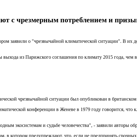
ют с чрезмерным потреблением и призыв
ором заявили о "чрезвычайной климатической ситуации". В их д
выхода из Парижского соглашения по климату 2015 года, чем в
ческой чрезвычайной ситуации был опубликован в британском н
атической конференции в Женеве в 1979 году говорится, что кл
одным экосистемам и судьбе человечества", - заявили авторы об
ом, в котором предупреждают, что, если не предпринять срочных