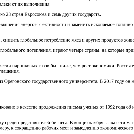
алеки от их выполнения.
о 28 стран Евросоюза и семь других государств.
овышения энергоэффективности и заменить ископаемое топливо
, снизить глобальное потребление мяса и других продуктов жив
глобального потепления, играют четыре страны, на которые пр
иссии парниковых газов был ниже, чем рост экономики. Россия 
глашения.
 Орегонского государственного университета. В 2017 году он 
овано в качестве продолжения письма ученых от 1992 года об и
 среди представителей бизнеса. В конце октября глава сети м
еру, к сокращению рабочих мест и замедлению экономического 