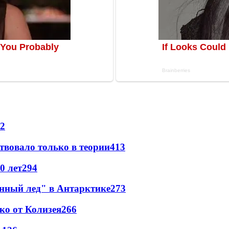
2
твовало только в теории
413
0 лет
294
инный лед" в Антарктике
273
ко от Колизея
266