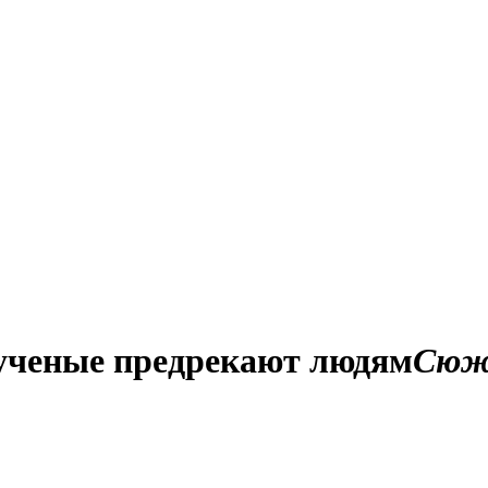
 ученые предрекают людям
Сюж