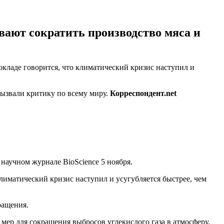
ают сократить производство мяса и
окладе говорится, что климатический кризис наступил и
ызвали критику по всему миру.
Корреспондент.net
аучном журнале BioScience 5 ноября.
иматический кризис наступил и усугубляется быстрее, чем
ращения.
 мер для сокращения выбросов углекислого газа в атмосферу,