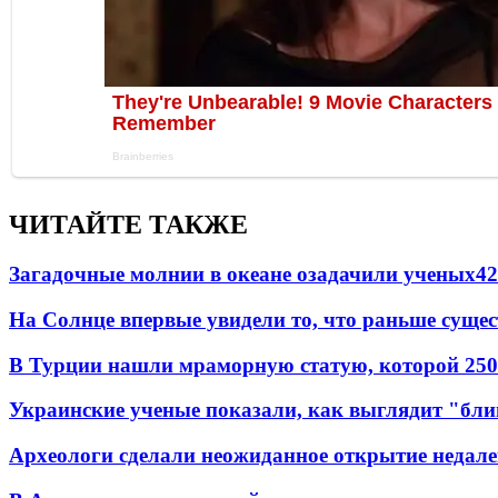
ЧИТАЙТЕ ТАКЖЕ
Загадочные молнии в океане озадачили ученых
42
На Солнце впервые увидели то, что раньше сущес
В Турции нашли мраморную статую, которой 250
Украинские ученые показали, как выглядит "бл
Археологи сделали неожиданное открытие недале