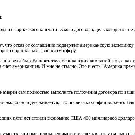
е
а из Парижского климатического договора, цель которого - не 
ает, что отказ от соглашения поддержит американскую экономик
оса парниковых газов в атмосферу.
е привели бы к банкротству американских компаний, тогда как
 счет американцев. И мне не стыдно. Это и есть "Америка прежд
намерен сам полностью выполнять положения договора по защит
й экологов подчеркивается, что после отказа официального Ва
ледних пяти лет стоили экономике США 400 миллиардов долларов
государств, которые полны решимости извлечь выгоду на рынке "