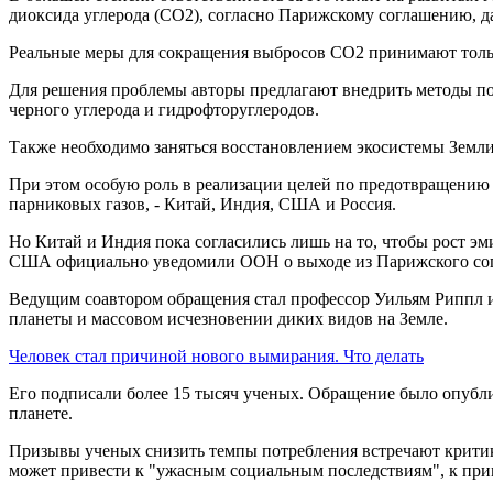
диоксида углерода (CO2), согласно Парижскому соглашению, д
Реальные меры для сокращения выбросов CO2 принимают тольк
Для решения проблемы авторы предлагают внедрить методы п
черного углерода и гидрофторуглеродов.
Также необходимо заняться восстановлением экосистемы Земли
При этом особую роль в реализации целей по предотвращению 
парниковых газов, - Китай, Индия, США и Россия.
Но Китай и Индия пока согласились лишь на то, чтобы рост эм
США официально уведомили ООН о выходе из Парижского со
Ведущим соавтором обращения стал профессор Уильям Риппл из
планеты и массовом исчезновении диких видов на Земле.
Человек стал причиной нового вымирания. Что делать
Его подписали более 15 тысяч ученых. Обращение было опублик
планете.
Призывы ученых снизить темпы потребления встречают критику
может привести к "ужасным социальным последствиям", к прим