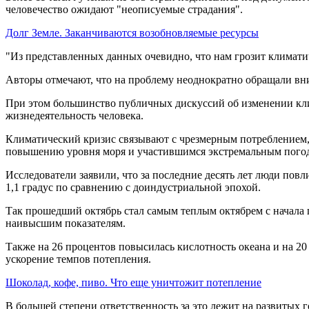
человечество ожидают "неописуемые страдания".
Долг Земле. Заканчиваются возобновляемые ресурсы
"Из представленных данных очевидно, что нам грозит климатич
Авторы отмечают, что на проблему неоднократно обращали вни
При этом большинство публичных дискуссий об изменении кли
жизнедеятельность человека.
Климатический кризис связывают с чрезмерным потреблением, 
повышению уровня моря и участившимся экстремальным пого
Исследователи заявили, что за последние десять лет люди повл
1,1 градус по сравнению с доиндустриальной эпохой.
Так прошедший октябрь стал самым теплым октябрем с начала 
наивысшим показателям.
Также на 26 процентов повысилась кислотность океана и на 20
ускорение темпов потепления.
Шоколад, кофе, пиво. Что еще уничтожит потепление
В большей степени ответственность за это лежит на развитых г