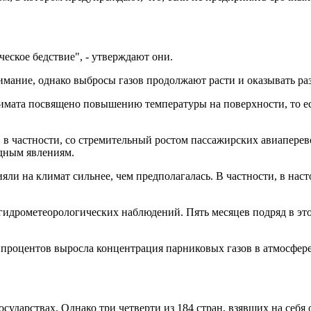
еское бедствие", - утверждают они.
мание, однако выбросы газов продолжают расти и оказывать ра
мата посвящено повышению температуры на поверхности, то ест
в частности, со стремительный ростом пассажирских авиаперев
дным явлениям.
ияли на климат сильнее, чем предполагалась. В частности, в на
гидрометеорологических наблюдений. Пять месяцев подряд в эт
 процентов выросла концентрация парниковых газов в атмосфере
осударствах. Однако три четверти из 184 стран, взявших на себя 