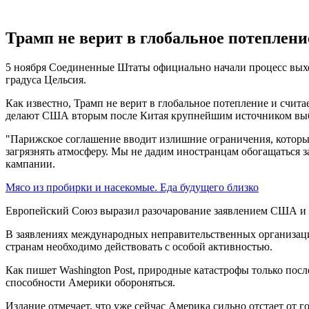
Трамп не верит в глобальное потеплени
5 ноября Соединенные Штаты официально начали процесс выход
градуса Цельсия.
Как известно, Трамп не верит в глобальное потепление и счит
делают США вторым после Китая крупнейшим источником выбр
"Парижское соглашение вводит излишние ограничения, которы
загрязнять атмосферу. Мы не дадим иностранцам обогащаться за
кампании.
Мясо из пробирки и насекомые. Еда будущего близко
Европейский Союз выразил разочарование заявлением США и 
В заявлениях международных неправительственных организаци
странам необходимо действовать с особой активностью.
Как пишет Washington Post, природные катастрофы только пос
способности Америки обороняться.
Издание отмечает, что уже сейчас Америка сильно отстает от 