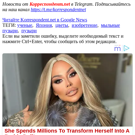
Новости от
Корреспондент.net
в Telegram. Подписывайтесь
на наш канал
https://t.me/korrespondentnet
Читайте Korrespondent.net в Google News
ТЕГИ:
ученые
,
Япония
,
цветы
,
изобретение
,
мыльные
пузыри
,
пузыри
Если вы заметили ошибку, выделите необходимый текст и
нажмите Ctrl+Enter, чтобы сообщить об этом редакции.