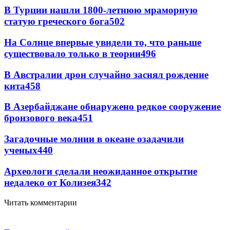
В Турции нашли 1800-летнюю мраморную
статую греческого бога
502
На Солнце впервые увидели то, что раньше
существовало только в теории
496
В Австралии дрон случайно заснял рождение
кита
458
В Азербайджане обнаружено редкое сооружение
бронзового века
451
Загадочные молнии в океане озадачили
ученых
440
Археологи сделали неожиданное открытие
недалеко от Колизея
342
Читать комментарии