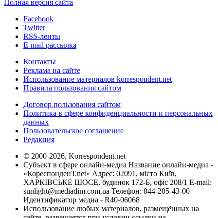
Полная версия сайта
Facebook
Twitter
RSS-ленты
E-mail рассылка
Контакты
Реклама на сайте
Использование материалов korrespondent.net
Правила пользования сайтом
Договор пользования сайтом
Политика в сфере конфиденциальности и персональных
данных
Пользовательское соглашение
Редакция
© 2000-2026, Korrespondent.net
Субъект в сфере онлайн-медиа Название онлайн-медиа -
«КореспонденТ.net» Адрес: 02091, місто Київ,
ХАРКІВСЬКЕ ШОСЕ, будинок 172-Б, офіс 208/1 E-mail:
sunlight@mediadim.com.ua
Телефон: 044-205-43-00
Идентификатор медиа - R40-06068
Использование любых материалов, размещённых на
сайте, разрешается при условии ссылки на