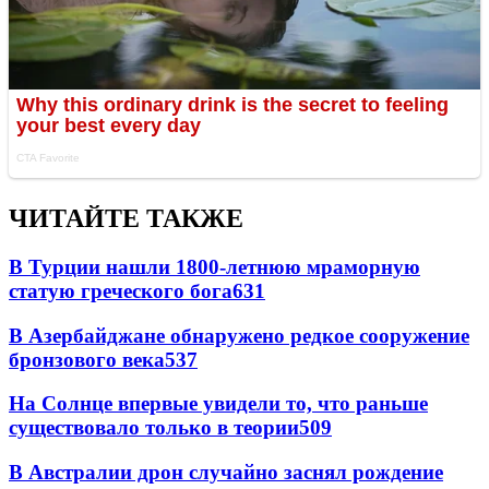
ЧИТАЙТЕ ТАКЖЕ
В Турции нашли 1800-летнюю мраморную
статую греческого бога
631
В Азербайджане обнаружено редкое сооружение
бронзового века
537
На Солнце впервые увидели то, что раньше
существовало только в теории
509
В Австралии дрон случайно заснял рождение