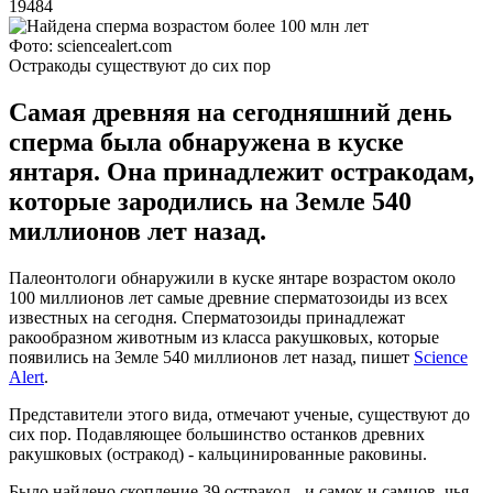
19484
Фото: sciencealert.com
Остракоды существуют до сих пор
Самая древняя на сегодняшний день
сперма была обнаружена в куске
янтаря. Она принадлежит остракодам,
которые зародились на Земле 540
миллионов лет назад.
Палеонтологи обнаружили в куске янтаре возрастом около
100 миллионов лет самые древние сперматозоиды из всех
известных на сегодня. Сперматозоиды принадлежат
ракообразном животным из класса ракушковых, которые
появились на Земле 540 миллионов лет назад, пишет
Science
Alert
.
Представители этого вида, отмечают ученые, существуют до
сих пор. Подавляющее большинство останков древних
ракушковых (остракод) - кальцинированные раковины.
Было найдено скопление 39 остракод - и самок и самцов, чья