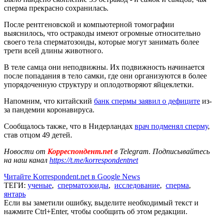
сперма прекрасно сохранилась.
После рентгеновской и компьютерной томографии
выяснилось, что остракоды имеют огромные относительно
своего тела сперматозоиды, которые могут занимать более
трети всей длины животного.
В теле самца они неподвижны. Их подвижность начинается
после попадания в тело самки, где они организуются в более
упорядоченную структуру и оплодотворяют яйцеклетки.
Напомним, что китайский
банк спермы заявил о дефиците
из-
за пандемии коронавируса.
Сообщалось также, что в Нидерландах
врач подменял сперму
,
став отцом 49 детей.
Новости от
Корреспондент.net
в Telegram. Подписывайтесь
на наш канал
https://t.me/korrespondentnet
Читайте Korrespondent.net в Google News
ТЕГИ:
ученые
,
сперматозоиды
,
исследование
,
сперма
,
янтарь
Если вы заметили ошибку, выделите необходимый текст и
нажмите Ctrl+Enter, чтобы сообщить об этом редакции.