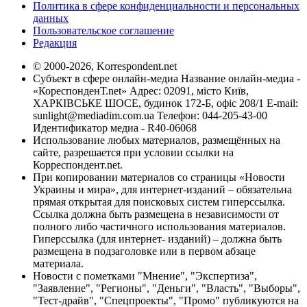
Политика в сфере конфиденциальности и персональных
данных
Пользовательское соглашение
Редакция
© 2000-2026, Korrespondent.net
Субъект в сфере онлайн-медиа Название онлайн-медиа -
«КореспонденТ.net» Адрес: 02091, місто Київ,
ХАРКІВСЬКЕ ШОСЕ, будинок 172-Б, офіс 208/1 E-mail:
sunlight@mediadim.com.ua
Телефон: 044-205-43-00
Идентификатор медиа - R40-06068
Использование любых материалов, размещённых на
сайте, разрешается при условии ссылки на
Корреспондент.net.
При копировании материалов со страницы «Новости
Украины и мира», для интернет-изданий – обязательна
прямая открытая для поисковых систем гиперссылка.
Ссылка должна быть размещена в независимости от
полного либо частичного использования материалов.
Гиперссылка (для интернет- изданий) – должна быть
размещена в подзаголовке или в первом абзаце
материала.
Новости с пометками "Мнение", "Экспертиза",
"Заявление", "Регионы", "Деньги", "Власть", "Выборы",
"Тест-драйв", "Спецпроекты", "Промо" публикуются на