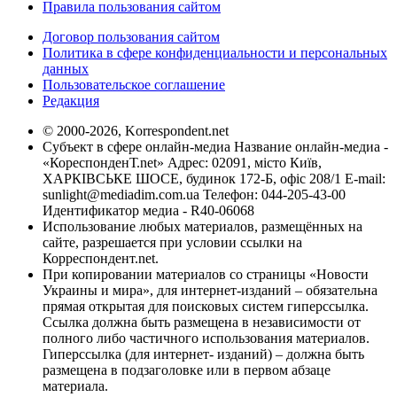
Правила пользования сайтом
Договор пользования сайтом
Политика в сфере конфиденциальности и персональных
данных
Пользовательское соглашение
Редакция
© 2000-2026, Korrespondent.net
Субъект в сфере онлайн-медиа Название онлайн-медиа -
«КореспонденТ.net» Адрес: 02091, місто Київ,
ХАРКІВСЬКЕ ШОСЕ, будинок 172-Б, офіс 208/1 E-mail:
sunlight@mediadim.com.ua
Телефон: 044-205-43-00
Идентификатор медиа - R40-06068
Использование любых материалов, размещённых на
сайте, разрешается при условии ссылки на
Корреспондент.net.
При копировании материалов со страницы «Новости
Украины и мира», для интернет-изданий – обязательна
прямая открытая для поисковых систем гиперссылка.
Ссылка должна быть размещена в независимости от
полного либо частичного использования материалов.
Гиперссылка (для интернет- изданий) – должна быть
размещена в подзаголовке или в первом абзаце
материала.