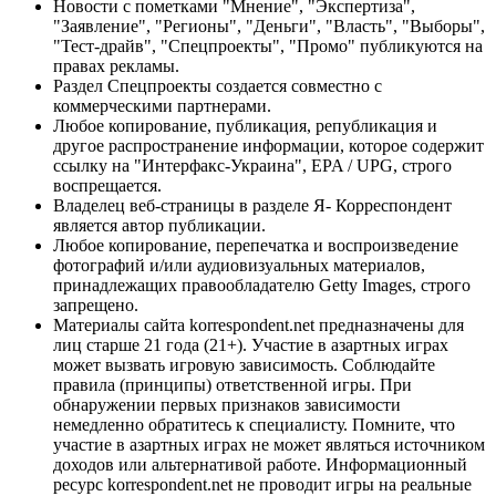
Новости с пометками "Мнение", "Экспертиза",
"Заявление", "Регионы", "Деньги", "Власть", "Выборы",
"Тест-драйв", "Спецпроекты", "Промо" публикуются на
правах рекламы.
Раздел Спецпроекты создается совместно с
коммерческими партнерами.
Любое копирование, публикация, републикация и
другое распространение информации, которое содержит
ссылку на "Интерфакс-Украина", EPA / UPG, строго
воспрещается.
Владелец веб-страницы в разделе Я- Корреспондент
является автор публикации.
Любое копирование, перепечатка и воспроизведение
фотографий и/или аудиовизуальных материалов,
принадлежащих правообладателю Getty Images, строго
запрещено.
Материалы сайта korrespondent.net предназначены для
лиц старше 21 года (21+). Участие в азартных играх
может вызвать игровую зависимость. Соблюдайте
правила (принципы) ответственной игры. При
обнаружении первых признаков зависимости
немедленно обратитесь к специалисту. Помните, что
участие в азартных играх не может являться источником
доходов или альтернативой работе. Информационный
ресурс korrespondent.net не проводит игры на реальные