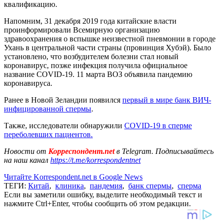
квалификацию.
Напомним, 31 декабря 2019 года китайские власти
проинформировали Всемирную организацию
здравоохранения о вспышке неизвестной пневмонии в городе
Ухань в центральной части страны (провинция Хубэй). Было
установлено, что возбудителем болезни стал новый
коронавирус, позже инфекция получила официальное
название COVID-19. 11 марта ВОЗ объявила пандемию
коронавируса.
Ранее в Новой Зеландии появился
первый в мире банк ВИЧ-
инфицированной спермы
.
Также, исследователи обнаружили
COVID-19 в сперме
переболевших пациентов.
Новости от
Корреспондент.net
в Telegram. Подписывайтесь
на наш канал
https://t.me/korrespondentnet
Читайте Korrespondent.net в Google News
ТЕГИ:
Китай
,
клиника
,
пандемия
,
банк спермы
,
сперма
Если вы заметили ошибку, выделите необходимый текст и
нажмите Ctrl+Enter, чтобы сообщить об этом редакции.