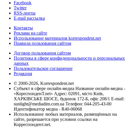
Facebook
Twitter
RSS-ленты
E-mail рассылка
Контакты
Реклама на сайте
Использование материалов korrespondent.net
Правила пользования сайтом
Договор пользования сайтом
Политика в сфере конфиденциальности и персональных
данных
Пользовательское соглашение
Редакция
© 2000-2026, Korrespondent.net
Субъект в сфере онлайн-медиа Название онлайн-медиа -
«КореспонденТ.net» Адрес: 02091, місто Київ,
ХАРКІВСЬКЕ ШОСЕ, будинок 172-Б, офіс 208/1 E-mail:
sunlight@mediadim.com.ua
Телефон: 044-205-43-00
Идентификатор медиа - R40-06068
Использование любых материалов, размещённых на
сайте, разрешается при условии ссылки на
Корреспондент.net.