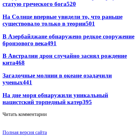
статую греческого бога
520
На Солнце впервые увидели то, что раньше
существовало только в теории
501
В Азербайджане обнаружено редкое сооружение
бронзового века
491
В Австралии дрон случайно заснял рождение
кита
468
Загадочные молнии в океане озадачили
ученых
441
На дне моря обнаружили уникальный
нацистский торпедный катер
395
Читать комментарии
Полная версия сайта