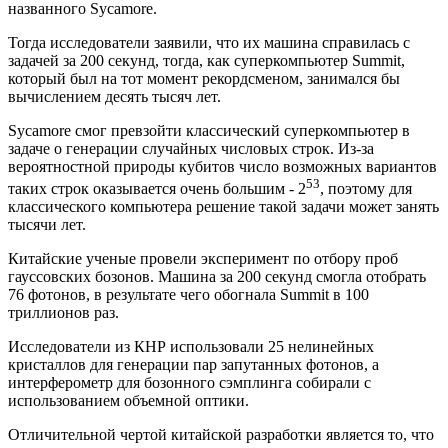
названного Sycamore.
Тогда исследователи заявили, что их машина справилась с
задачей за 200 секунд, тогда, как суперкомпьютер Summit,
который был на тот момент рекордсменом, занимался бы
вычислением десять тысяч лет.
Sycamore смог превзойти классический суперкомпьютер в
задаче о генерации случайных числовых строк. Из-за
вероятностной природы кубитов число возможных вариантов
53
таких строк оказывается очень большим - 2
, поэтому для
классического компьютера решение такой задачи может занять
тысячи лет.
Китайские ученые провели эксперимент по отбору проб
гауссовских бозонов. Машина за 200 секунд смогла отобрать
76 фотонов, в результате чего обогнала Summit в 100
триллионов раз.
Исследователи из КНР использовали 25 нелинейных
кристаллов для генерации пар запутанных фотонов, а
интерферометр для бозонного сэмплинга собирали с
использованием объемной оптики.
Отличительной чертой китайской разработки является то, что