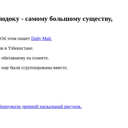
лодоку - самому большому существу,
. Об этом пишет
Daily Mail.
в в Узбекистане.
 обитавшему на планете.
и еще были сгруппированы вместе.
бнаружили древний наскальный рисунок.