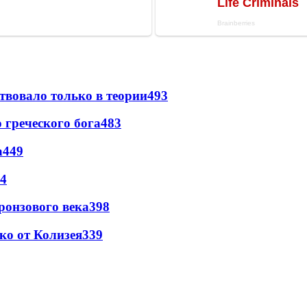
твовало только в теории
493
греческого бога
483
а
449
4
ронзового века
398
ко от Колизея
339