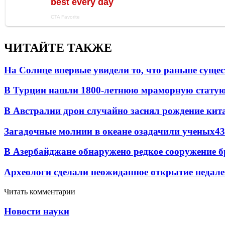
ЧИТАЙТЕ ТАКЖЕ
На Солнце впервые увидели то, что раньше сущес
В Турции нашли 1800-летнюю мраморную статую 
В Австралии дрон случайно заснял рождение кит
Загадочные молнии в океане озадачили ученых
43
В Азербайджане обнаружено редкое сооружение б
Археологи сделали неожиданное открытие недале
Читать комментарии
Новости науки