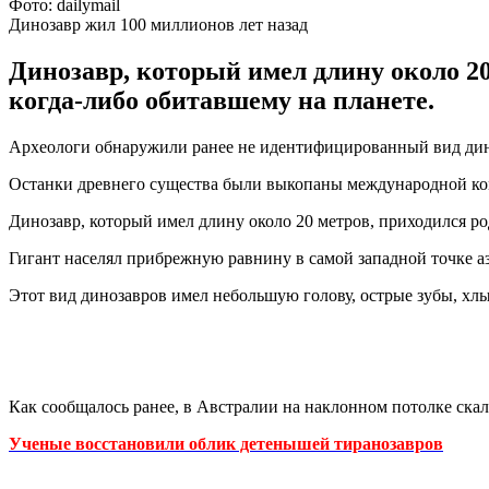
Фото: dailymail
Динозавр жил 100 миллионов лет назад
Динозавр, который имел длину около 20
когда-либо обитавшему на планете.
Археологи обнаружили ранее не идентифицированный вид дино
Останки древнего существа были выкопаны международной ком
Динозавр, который имел длину около 20 метров, приходился р
Гигант населял прибрежную равнину в самой западной точке а
Этот вид динозавров имел небольшую голову, острые зубы, х
Как сообщалось ранее, в Австралии на наклонном потолке ска
Ученые восстановили облик детенышей тиранозавров