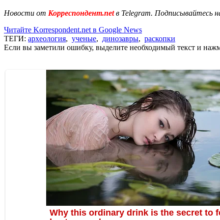
Новости от
Корреспондент.net
в Telegram. Подписывайтесь н
Читайте Korrespondent.net в Google News
ТЕГИ:
археология
,
ученые
,
динозавры
,
раскопки
Если вы заметили ошибку, выделите необходимый текст и нажми