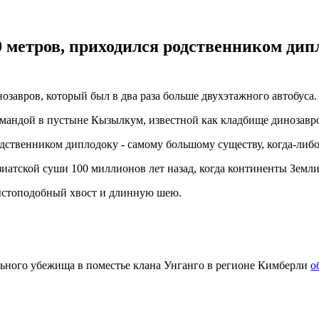
 метров, приходился родственником дип
завров, который был в два раза больше двухэтажного автобуса
андой в пустыне Кызылкум, известной как кладбище динозавро
одственником диплодоку - самому большому существу, когда-либо
зиатской суши 100 миллионов лет назад, когда континенты Земл
лыстоподобный хвост и длинную шею.
льного убежища в поместье клана Унганго в регионе Кимберли
о