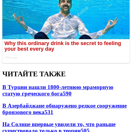
ЧИТАЙТЕ ТАКЖЕ
В Турции нашли 1800-летнюю мраморную
статую греческого бога
590
В Азербайджане обнаружено редкое сооружение
бронзового века
531
На Солнце впервые увидели то, что раньше
существовало только в теории
505