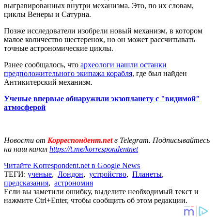
выгравированных внутри механизма. Это, по их словам,
циклы Венеры и Сатурна.
Позже исследователи изобрели новый механизм, в котором
малое количество шестеренок, но он может рассчитывать
точные астрономические циклы.
Ранее сообщалось, что
археологи нашли останки
предположительного экипажа корабля
, где был найден
Антикитерский механизм.
Ученые впервые обнаружили экзопланету с "видимой"
атмосферой
Новости от
Корреспондент.net
в Telegram. Подписывайтесь
на наш канал
https://t.me/korrespondentnet
Читайте Korrespondent.net в Google News
ТЕГИ:
ученые
,
Лондон
,
устройство
,
Планеты
,
предсказания
,
астрономия
Если вы заметили ошибку, выделите необходимый текст и
нажмите Ctrl+Enter, чтобы сообщить об этом редакции.