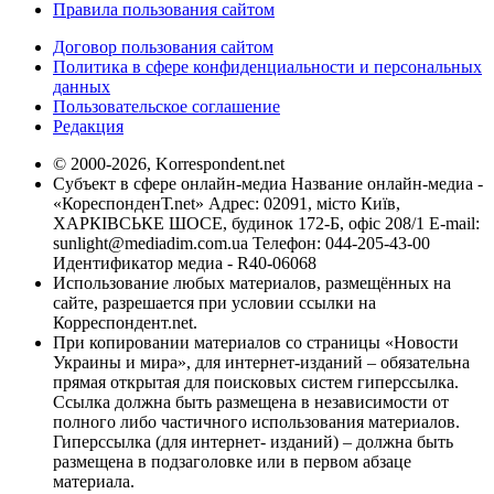
Правила пользования сайтом
Договор пользования сайтом
Политика в сфере конфиденциальности и персональных
данных
Пользовательское соглашение
Редакция
© 2000-2026, Korrespondent.net
Субъект в сфере онлайн-медиа Название онлайн-медиа -
«КореспонденТ.net» Адрес: 02091, місто Київ,
ХАРКІВСЬКЕ ШОСЕ, будинок 172-Б, офіс 208/1 E-mail:
sunlight@mediadim.com.ua
Телефон: 044-205-43-00
Идентификатор медиа - R40-06068
Использование любых материалов, размещённых на
сайте, разрешается при условии ссылки на
Корреспондент.net.
При копировании материалов со страницы «Новости
Украины и мира», для интернет-изданий – обязательна
прямая открытая для поисковых систем гиперссылка.
Ссылка должна быть размещена в независимости от
полного либо частичного использования материалов.
Гиперссылка (для интернет- изданий) – должна быть
размещена в подзаголовке или в первом абзаце
материала.