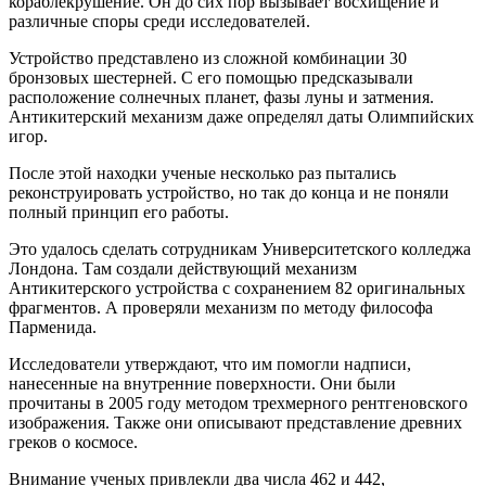
кораблекрушение. Он до сих пор вызывает восхищение и
различные споры среди исследователей.
Устройство представлено из сложной комбинации 30
бронзовых шестерней. С его помощью предсказывали
расположение солнечных планет, фазы луны и затмения.
Антикитерский механизм даже определял даты Олимпийских
игор.
После этой находки ученые несколько раз пытались
реконструировать устройство, но так до конца и не поняли
полный принцип его работы.
Это удалось сделать сотрудникам Университетского колледжа
Лондона. Там создали действующий механизм
Антикитерского устройства с сохранением 82 оригинальных
фрагментов. А проверяли механизм по методу философа
Парменида.
Исследователи утверждают, что им помогли надписи,
нанесенные на внутренние поверхности. Они были
прочитаны в 2005 году методом трехмерного рентгеновского
изображения. Также они описывают представление древних
греков о космосе.
Внимание ученых привлекли два числа 462 и 442,