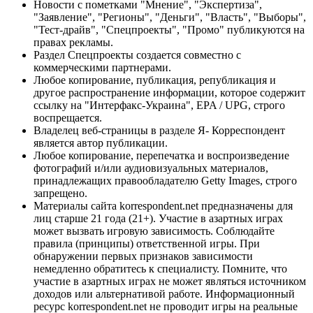
Новости с пометками "Мнение", "Экспертиза",
"Заявление", "Регионы", "Деньги", "Власть", "Выборы",
"Тест-драйв", "Спецпроекты", "Промо" публикуются на
правах рекламы.
Раздел Спецпроекты создается совместно с
коммерческими партнерами.
Любое копирование, публикация, републикация и
другое распространение информации, которое содержит
ссылку на "Интерфакс-Украина", EPA / UPG, строго
воспрещается.
Владелец веб-страницы в разделе Я- Корреспондент
является автор публикации.
Любое копирование, перепечатка и воспроизведение
фотографий и/или аудиовизуальных материалов,
принадлежащих правообладателю Getty Images, строго
запрещено.
Материалы сайта korrespondent.net предназначены для
лиц старше 21 года (21+). Участие в азартных играх
может вызвать игровую зависимость. Соблюдайте
правила (принципы) ответственной игры. При
обнаружении первых признаков зависимости
немедленно обратитесь к специалисту. Помните, что
участие в азартных играх не может являться источником
доходов или альтернативой работе. Информационный
ресурс korrespondent.net не проводит игры на реальные