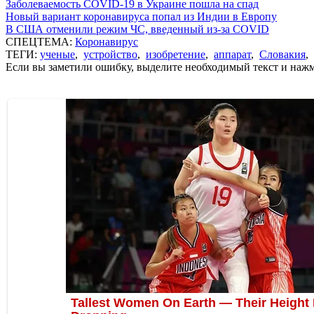
Заболеваемость COVID-19 в Украине пошла на спад
Новый вариант коронавируса попал из Индии в Европу
В США отменили режим ЧС, введенный из-за COVID
СПЕЦТЕМА:
Коронавирус
ТЕГИ:
ученые
,
устройство
,
изобретение
,
аппарат
,
Словакия
,
Если вы заметили ошибку, выделите необходимый текст и нажми