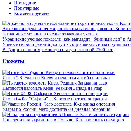
Последние
Популярные
Комментируемые
Археологи сделали неожиданное открытие недалеко от Колизе
Загадочные молнии в океане озадачили ученых
Украинские ученые показали, как выглядит "блинный лед" в А
Ученые связали ранний доступ к социальным сетям с худшим о
В Турции нашли мраморную статую, которой 2500 лет
Сюжеты
Итоги 5.8: Удар по Киеву и нехватка антибаллистики
Пытаются взломать Киев. Реакция Запада на удар
Итоги 04.08: "Сафари" в Херсоне и итоги операции
Удары по России. Чего достигла 40-дневная операция
Нападения на украинцев в Польше. Как изменить ситуацию