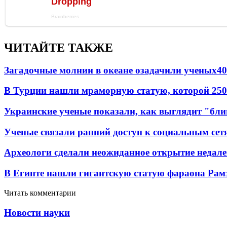
ЧИТАЙТЕ ТАКЖЕ
Загадочные молнии в океане озадачили ученых
40
В Турции нашли мраморную статую, которой 250
Украинские ученые показали, как выглядит "бл
Ученые связали ранний доступ к социальным сет
Археологи сделали неожиданное открытие недале
В Египте нашли гигантскую статую фараона Рамз
Читать комментарии
Новости науки