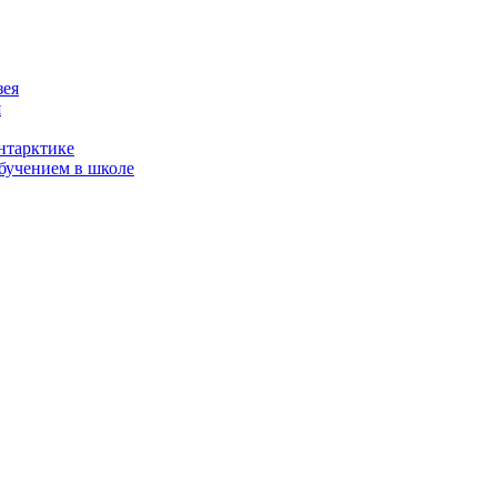
я
нтарктике
бучением в школе