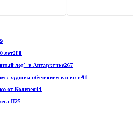
9
0 лет
280
инный лед" в Антарктике
267
ям с худшим обучением в школе
91
ко от Колизея
44
еса II
25