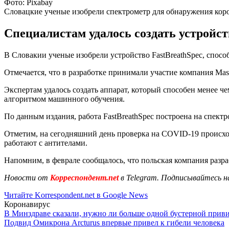
Фото: Рixabay
Словацкие ученые изобрели спектрометр для обнаружения кор
Специалистам удалось создать устройст
В Словакии ученые изобрели устройство FastBreathSpec, спос
Отмечается, что в разработке принимали участие компания Ma
Экспертам удалось создать аппарат, который способен менее че
алгоритмом машинного обучения.
По данным издания, работа FastBreathSpec построена на спект
Отметим, на сегодняшний день проверка на COVID-19 происхо
работают с антителами.
Напомним, в феврале сообщалось, что польская компания разра
Новости от
Корреспондент.net
в Telegram. Подписывайтесь н
Читайте Korrespondent.net в Google News
Коронавирус
В Минздраве сказали, нужно ли больше одной бустерной прив
Подвид Омикрона Arcturus впервые привел к гибели человека