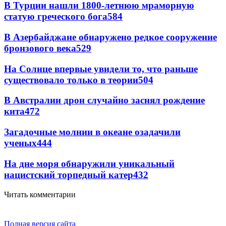
В Турции нашли 1800-летнюю мраморную
статую греческого бога
584
В Азербайджане обнаружено редкое сооружение
бронзового века
529
На Солнце впервые увидели то, что раньше
существовало только в теории
504
В Австралии дрон случайно заснял рождение
кита
472
Загадочные молнии в океане озадачили
ученых
444
На дне моря обнаружили уникальный
нацистский торпедный катер
432
Читать комментарии
Полная версия сайта