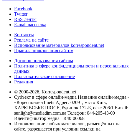
Facebook
Twitter
RSS-ленты
E-mail рассылка
Контакты
Реклама на сайте
Использование материалов korrespondent.net
Правила пользования сайтом
Договор пользования сайтом
Политика в сфере конфиденциальности и персональных
данных
Пользовательское соглашение
Редакция
© 2000-2026, Korrespondent.net
Субъект в сфере онлайн-медиа Название онлайн-медиа -
«КореспонденТ.net» Адрес: 02091, місто Київ,
ХАРКІВСЬКЕ ШОСЕ, будинок 172-Б, офіс 208/1 E-mail:
sunlight@mediadim.com.ua
Телефон: 044-205-43-00
Идентификатор медиа - R40-06068
Использование любых материалов, размещённых на
сайте, разрешается при условии ссылки на