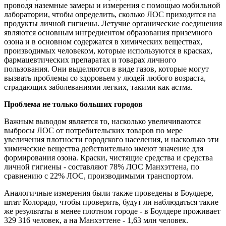
проводя наземные замеры и измерения с помощью мобильной
лаборатории, чтобы определить, сколько ЛОС приходится на
продукты личной гигиены. Летучие органические соединения
являются основным ингредиентом образования приземного
озона и в основном содержатся в химических веществах,
производимых человеком, которые используются в красках,
фармацевтических препаратах и товарах личного
пользования. Они выделяются в виде газов, которые могут
вызвать проблемы со здоровьем у людей любого возраста,
страдающих заболеваниями легких, такими как астма.
Проблема не только больших городов
Важным выводом является то, насколько увеличиваются
выбросы ЛОС от потребительских товаров по мере
увеличения плотности городского населения, и насколько эти
химические вещества действительно имеют значение для
формирования озона. Краски, чистящие средства и средства
личной гигиены - составляют 78% ЛОС Манхэттена, по
сравнению с 22% ЛОС, производимыми транспортом.
Аналогичные измерения были также проведены в Боулдере,
штат Колорадо, чтобы проверить, будут ли наблюдаться такие
же результаты в менее плотном городе - в Боулдере проживает
329 316 человек, а на Манхэттене - 1,63 млн человек.