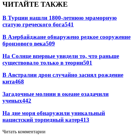
ЧИТАЙТЕ ТАКЖЕ
В Турции нашли 1800-летнюю мраморную
статую греческого бога
541
В Азербайджане обнаружено редкое сооружение
бронзового века
509
На Солнце впервые увидели то, что раньше
существовало только в теории
501
В Австралии дрон случайно заснял рождение
кита
468
Загадочные молнии в океане озадачили
ученых
442
На дне моря обнаружили уникальный
нацистский торпедный катер
413
Читать комментарии