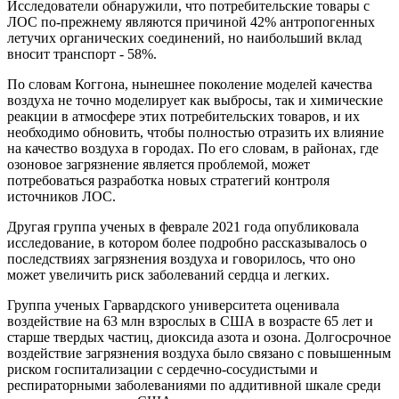
Исследователи обнаружили, что потребительские товары с
ЛОС по-прежнему являются причиной 42% антропогенных
летучих органических соединений, но наибольший вклад
вносит транспорт - 58%.
По словам Коггона, нынешнее поколение моделей качества
воздуха не точно моделирует как выбросы, так и химические
реакции в атмосфере этих потребительских товаров, и их
необходимо обновить, чтобы полностью отразить их влияние
на качество воздуха в городах. По его словам, в районах, где
озоновое загрязнение является проблемой, может
потребоваться разработка новых стратегий контроля
источников ЛОС.
Другая группа ученых в феврале 2021 года опубликовала
исследование, в котором более подробно рассказывалось о
последствиях загрязнения воздуха и говорилось, что оно
может увеличить риск заболеваний сердца и легких.
Группа ученых Гарвардского университета оценивала
воздействие на 63 млн взрослых в США в возрасте 65 лет и
старше твердых частиц, диоксида азота и озона. Долгосрочное
воздействие загрязнения воздуха было связано с повышенным
риском госпитализации с сердечно-сосудистыми и
респираторными заболеваниями по аддитивной шкале среди