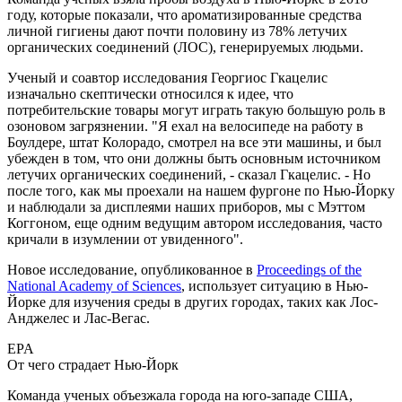
году, которые показали, что ароматизированные средства
личной гигиены дают почти половину из 78% летучих
органических соединений (ЛОС), генерируемых людьми.
Ученый и соавтор исследования Георгиос Гкацелис
изначально скептически относился к идее, что
потребительские товары могут играть такую большую роль в
озоновом загрязнении. "Я ехал на велосипеде на работу в
Боулдере, штат Колорадо, смотрел на все эти машины, и был
убежден в том, что они должны быть основным источником
летучих органических соединений, - сказал Гкацелис. - Но
после того, как мы проехали на нашем фургоне по Нью-Йорку
и наблюдали за дисплеями наших приборов, мы с Мэттом
Коггоном, еще одним ведущим автором исследования, часто
кричали в изумлении от увиденного".
Новое исследование, опубликованное в
Proceedings of the
National Academy of Sciences
, использует ситуацию в Нью-
Йорке для изучения среды в других городах, таких как Лос-
Анджелес и Лас-Вегас.
EPA
От чего страдает Нью-Йорк
Команда ученых объезжала города на юго-западе США,