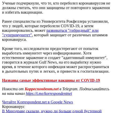
Ученые подчеркнули, что те, кто переболел коронавирусом не
должны считать, что они защищены от повторного заражения
и избегать вакцинации.
Ранее специалисты из Университета Рокфеллера установили,
что у людей, которые переболели COVID-19, а затем
вакцинировались, может
развиваться "гибридный" или
"суперимунитет"
, который защищает от различных штаммов
коронавируса.
Кроме того, исследователи предостерегают от попыток
выработать иммунитет через инфицирование. Хотя
естественное заражение и создает "адаптивный иммунитет",
говорится в журнале Gulf News, на его выработку нужно
время, в течение которого инфекция может распространиться
в дыхательных путях и легких, и привести к госпитализации.
Названы самые эффективные вакцины от COVID-19
Новости от
Корреспондент.net
в Telegram. Подписывайтесь
на наш канал
https://t.me/korrespondentnet
Читайте Korrespondent.net в Google News
Коронавирус
В Минздраве сказали, нужно ли больше одной бустерной