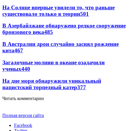
На Солнце впервые увидели то, что раньше
существовало только в теории
501
В Азербайджане обнаружено редкое сооружение
бронзового века
485
В Австралии дрон случайно заснял рождение
кита
467
Загадочные молнии в океане озадачили
ученых
440
На дне моря обнаружили уникальный
нацистский торпедный катер
377
Читать комментарии
Полная версия сайта
Facebook
Twitter