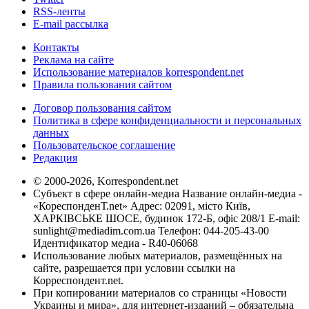
RSS-ленты
E-mail рассылка
Контакты
Реклама на сайте
Использование материалов korrespondent.net
Правила пользования сайтом
Договор пользования сайтом
Политика в сфере конфиденциальности и персональных
данных
Пользовательское соглашение
Редакция
© 2000-2026, Korrespondent.net
Субъект в сфере онлайн-медиа Название онлайн-медиа -
«КореспонденТ.net» Адрес: 02091, місто Київ,
ХАРКІВСЬКЕ ШОСЕ, будинок 172-Б, офіс 208/1 E-mail:
sunlight@mediadim.com.ua
Телефон: 044-205-43-00
Идентификатор медиа - R40-06068
Использование любых материалов, размещённых на
сайте, разрешается при условии ссылки на
Корреспондент.net.
При копировании материалов со страницы «Новости
Украины и мира», для интернет-изданий – обязательна