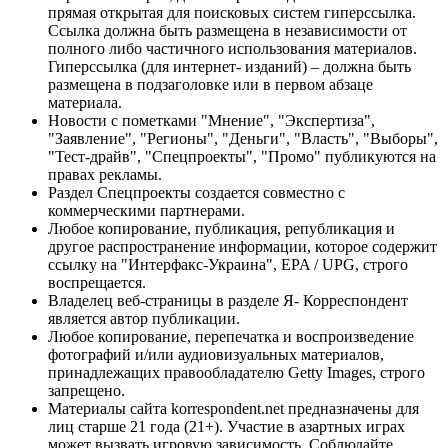
прямая открытая для поисковых систем гиперссылка.
Ссылка должна быть размещена в независимости от
полного либо частичного использования материалов.
Гиперссылка (для интернет- изданий) – должна быть
размещена в подзаголовке или в первом абзаце
материала.
Новости с пометками "Мнение", "Экспертиза",
"Заявление", "Регионы", "Деньги", "Власть", "Выборы",
"Тест-драйв", "Спецпроекты", "Промо" публикуются на
правах рекламы.
Раздел Спецпроекты создается совместно с
коммерческими партнерами.
Любое копирование, публикация, републикация и
другое распространение информации, которое содержит
ссылку на "Интерфакс-Украина", EPA / UPG, строго
воспрещается.
Владелец веб-страницы в разделе Я- Корреспондент
является автор публикации.
Любое копирование, перепечатка и воспроизведение
фотографий и/или аудиовизуальных материалов,
принадлежащих правообладателю Getty Images, строго
запрещено.
Материалы сайта korrespondent.net предназначены для
лиц старше 21 года (21+). Участие в азартных играх
может вызвать игровую зависимость. Соблюдайте