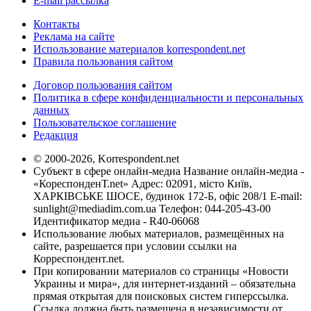
E-mail рассылка
Контакты
Реклама на сайте
Использование материалов korrespondent.net
Правила пользования сайтом
Договор пользования сайтом
Политика в сфере конфиденциальности и персональных
данных
Пользовательское соглашение
Редакция
© 2000-2026, Korrespondent.net
Субъект в сфере онлайн-медиа Название онлайн-медиа -
«КореспонденТ.net» Адрес: 02091, місто Київ,
ХАРКІВСЬКЕ ШОСЕ, будинок 172-Б, офіс 208/1 E-mail:
sunlight@mediadim.com.ua
Телефон: 044-205-43-00
Идентификатор медиа - R40-06068
Использование любых материалов, размещённых на
сайте, разрешается при условии ссылки на
Корреспондент.net.
При копировании материалов со страницы «Новости
Украины и мира», для интернет-изданий – обязательна
прямая открытая для поисковых систем гиперссылка.
Ссылка должна быть размещена в независимости от