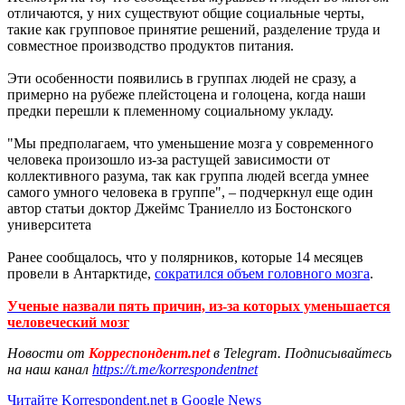
отличаются, у них существуют общие социальные черты,
такие как групповое принятие решений, разделение труда и
совместное производство продуктов питания.
Эти особенности появились в группах людей не сразу, а
примерно на рубеже плейстоцена и голоцена, когда наши
предки перешли к племенному социальному укладу.
"Мы предполагаем, что уменьшение мозга у современного
человека произошло из-за растущей зависимости от
коллективного разума, так как группа людей всегда умнее
самого умного человека в группе", – подчеркнул еще один
автор статьи доктор Джеймс Траниелло из Бостонского
университета
Ранее сообщалось, что у полярников, которые 14 месяцев
провели в Антарктиде,
сократился объем головного мозга
.
Ученые назвали пять причин, из-за которых уменьшается
человеческий мозг
Новости от
Корреспондент.net
в Telegram. Подписывайтесь
на наш канал
https://t.me/korrespondentnet
Читайте Korrespondent.net в Google News