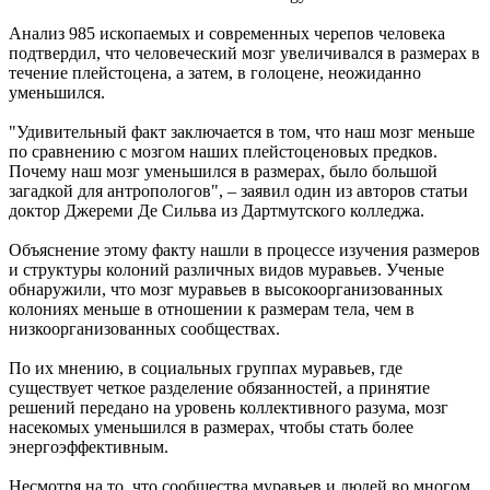
Анализ 985 ископаемых и современных черепов человека
подтвердил, что человеческий мозг увеличивался в размерах в
течение плейстоцена, а затем, в голоцене, неожиданно
уменьшился.
"Удивительный факт заключается в том, что наш мозг меньше
по сравнению с мозгом наших плейстоценовых предков.
Почему наш мозг уменьшился в размерах, было большой
загадкой для антропологов", – заявил один из авторов статьи
доктор Джереми Де Сильва из Дартмутского колледжа.
Объяснение этому факту нашли в процессе изучения размеров
и структуры колоний различных видов муравьев. Ученые
обнаружили, что мозг муравьев в высокоорганизованных
колониях меньше в отношении к размерам тела, чем в
низкоорганизованных сообществах.
По их мнению, в социальных группах муравьев, где
существует четкое разделение обязанностей, а принятие
решений передано на уровень коллективного разума, мозг
насекомых уменьшился в размерах, чтобы стать более
энергоэффективным.
Несмотря на то, что сообщества муравьев и людей во многом