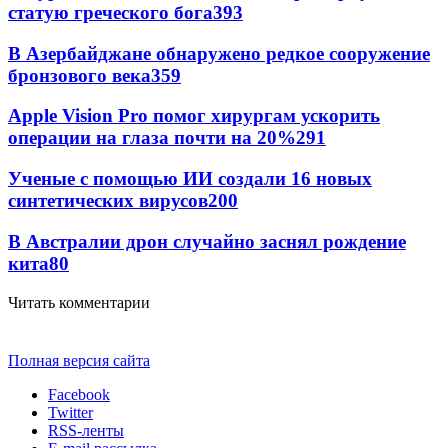
статую греческого бога
393
В Азербайджане обнаружено редкое сооружение
бронзового века
359
Apple Vision Pro помог хирургам ускорить
операции на глаза почти на 20%
291
Ученые с помощью ИИ создали 16 новых
синтетических вирусов
200
В Австралии дрон случайно заснял рождение
кита
80
Читать комментарии
Полная версия сайта
Facebook
Twitter
RSS-ленты