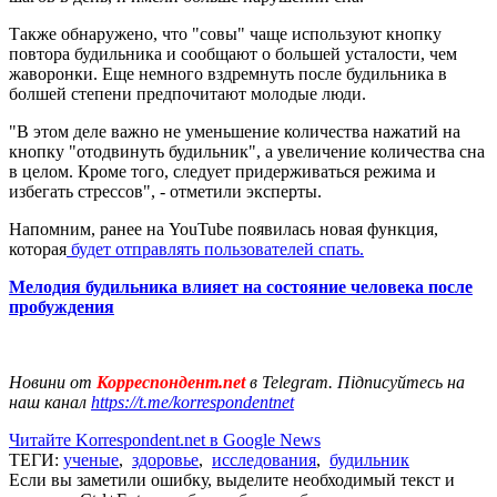
Также обнаружено, что "совы" чаще используют кнопку
повтора будильника и сообщают о большей усталости, чем
жаворонки. Еще немного вздремнуть после будильника в
болшей степени предпочитают молодые люди.
"В этом деле важно не уменьшение количества нажатий на
кнопку "отодвинуть будильник", а увеличение количества сна
в целом. Кроме того, следует придерживаться режима и
избегать стрессов", - отметили эксперты.
Напомним, ранее на YouTube появилась новая функция,
которая
будет отправлять пользователей спать.
Мелодия будильника влияет на состояние человека после
пробуждения
Новини от
Корреспондент.net
в Telegram. Підписуйтесь на
наш канал
https://t.me/korrespondentnet
Читайте Korrespondent.net в Google News
ТЕГИ:
ученые
,
здоровье
,
исследования
,
будильник
Если вы заметили ошибку, выделите необходимый текст и