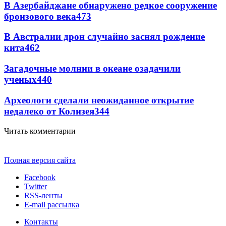
В Азербайджане обнаружено редкое сооружение
бронзового века
473
В Австралии дрон случайно заснял рождение
кита
462
Загадочные молнии в океане озадачили
ученых
440
Археологи сделали неожиданное открытие
недалеко от Колизея
344
Читать комментарии
Полная версия сайта
Facebook
Twitter
RSS-ленты
E-mail рассылка
Контакты