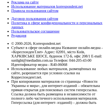
Реклама на сайте
Использование материалов korrespondent.net
Правила пользования сайтом
Договор пользования сайтом
Политика в сфере конфиденциальности и персональных
данных
Пользовательское соглашение
Редакция
© 2000-2026, Korrespondent.net
Субъект в сфере онлайн-медиа Название онлайн-медиа -
«КореспонденТ.net» Адрес: 02091, місто Київ,
ХАРКІВСЬКЕ ШОСЕ, будинок 172-Б, офіс 208/1 E-mail:
sunlight@mediadim.com.ua
Телефон: 044-205-43-00
Идентификатор медиа - R40-06068
Использование любых материалов, размещённых на
сайте, разрешается при условии ссылки на
Корреспондент.net.
При копировании материалов со страницы «Новости
Украины и мира», для интернет-изданий – обязательна
прямая открытая для поисковых систем гиперссылка.
Ссылка должна быть размещена в независимости от
полного либо частичного использования материалов.
Гиперссылка (для интернет- изданий) – должна быть