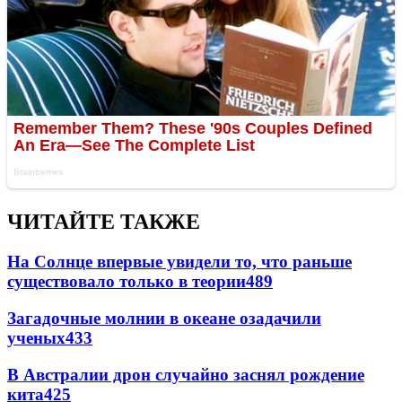
ЧИТАЙТЕ ТАКЖЕ
На Солнце впервые увидели то, что раньше
существовало только в теории
489
Загадочные молнии в океане озадачили
ученых
433
В Австралии дрон случайно заснял рождение
кита
425