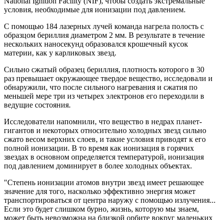
National Ignition Facility (NIF), чтобы создать экстремальные
условия, необходимые для ионизации под давлением.
С помощью 184 лазерных лучей команда нагрела полость с
образцом бериллия диаметром 2 мм. В результате в течение
нескольких наносекунд образовался крошечный кусок
материи, как у карликовых звезд.
Сильно сжатый образец бериллия, плотность которого в 30
раз превышает окружающее твердое вещество, исследовали и
обнаружили, что после сильного нагревания и сжатия по
меньшей мере три из четырех электронов его переходили в
ведущие состояния.
Исследователи напомнили, что вещество в недрах планет-
гигантов и некоторых относительно холодных звезд сильно
сжато весом верхних слоев, и такие условия приводят к его
полной ионизации. В то время как ионизация в горячих
звездах в основном определяется температурой, ионизация
под давлением доминирует в более холодных объектах.
"Степень ионизации атомов внутри звезд имеет решающее
значение для того, насколько эффективно энергия может
транспортироваться от центра наружу с помощью излучения...
Если это будет слишком бурно, жизнь, которую мы знаем,
может быть невозможна на близкой орбите вокруг маленьких