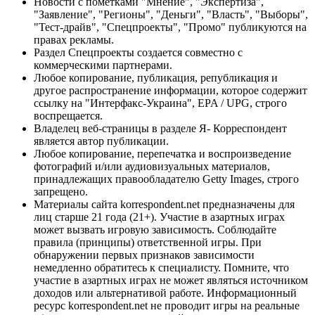
Новости с пометками "Мнение", "Экспертиза",
"Заявление", "Регионы", "Деньги", "Власть", "Выборы",
"Тест-драйв", "Спецпроекты", "Промо" публикуются на
правах рекламы.
Раздел Спецпроекты создается совместно с
коммерческими партнерами.
Любое копирование, публикация, републикация и
другое распространение информации, которое содержит
ссылку на "Интерфакс-Украина", EPA / UPG, строго
воспрещается.
Владелец веб-страницы в разделе Я- Корреспондент
является автор публикации.
Любое копирование, перепечатка и воспроизведение
фотографий и/или аудиовизуальных материалов,
принадлежащих правообладателю Getty Images, строго
запрещено.
Материалы сайта korrespondent.net предназначены для
лиц старше 21 года (21+). Участие в азартных играх
может вызвать игровую зависимость. Соблюдайте
правила (принципы) ответственной игры. При
обнаружении первых признаков зависимости
немедленно обратитесь к специалисту. Помните, что
участие в азартных играх не может являться источником
доходов или альтернативой работе. Информационный
ресурс korrespondent.net не проводит игры на реальные