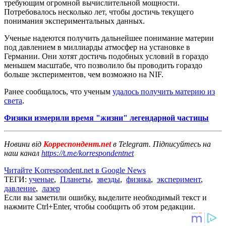
требующим огромной вычислительной мощности.
Потребовалось несколько лет, чтобы достичь текущего
понимания экспериментальных данных.
Ученые надеются получить дальнейшее понимание материи
под давлением в миллиарды атмосфер на установке в
Германии. Они хотят достичь подобных условий в гораздо
меньшем масштабе, что позволило бы проводить гораздо
больше экспериментов, чем возможно на NIF.
Ранее сообщалось, что ученым
удалось получить материю из
света
.
Физики измерили время "жизни" легендарной частицы
Новини від
Корреспондент.net
в Telegram. Підписуйтесь на
наш канал
https://t.me/korrespondentnet
Читайте Korrespondent.net в Google News
ТЕГИ:
ученые
,
Планеты
,
звезды
,
физика
,
эксперимент
,
давление
,
лазер
Если вы заметили ошибку, выделите необходимый текст и
нажмите Ctrl+Enter, чтобы сообщить об этом редакции.