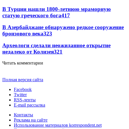
В Турции нашли 1800-летнюю мраморную
статую греческого бога
417
В Азербайджане обнаружено редкое сооружение
бронзового века
323
Археологи сделали неожиданное открытие
недалеко от Колизея
321
Читать комментарии
Полная версия сайта
Facebook
Twitter
RSS-ленты
E-mail рассылка
Контакты
Реклама на сайте
Использование материалов korrespondent.net