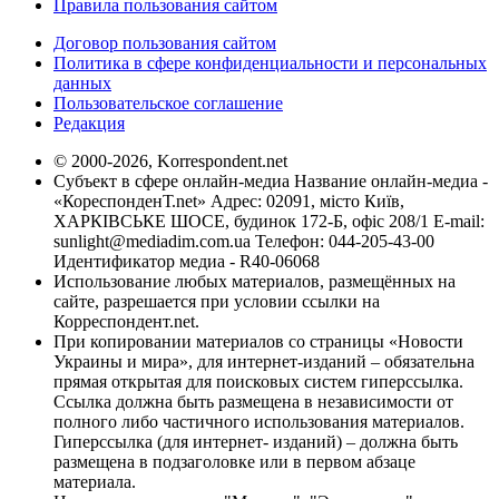
Правила пользования сайтом
Договор пользования сайтом
Политика в сфере конфиденциальности и персональных
данных
Пользовательское соглашение
Редакция
© 2000-2026, Korrespondent.net
Субъект в сфере онлайн-медиа Название онлайн-медиа -
«КореспонденТ.net» Адрес: 02091, місто Київ,
ХАРКІВСЬКЕ ШОСЕ, будинок 172-Б, офіс 208/1 E-mail:
sunlight@mediadim.com.ua
Телефон: 044-205-43-00
Идентификатор медиа - R40-06068
Использование любых материалов, размещённых на
сайте, разрешается при условии ссылки на
Корреспондент.net.
При копировании материалов со страницы «Новости
Украины и мира», для интернет-изданий – обязательна
прямая открытая для поисковых систем гиперссылка.
Ссылка должна быть размещена в независимости от
полного либо частичного использования материалов.
Гиперссылка (для интернет- изданий) – должна быть
размещена в подзаголовке или в первом абзаце
материала.