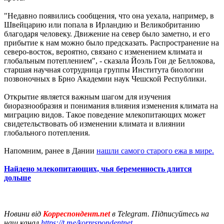
"Недавно появились сообщения, что она уехала, например, в
Швейцарию или попала в Ирландию и Великобританию
благодаря человеку. Движение на север было заметно, и его
прибытие к нам можно было предсказать. Распространение на
северо-восток, вероятно, связано с изменением климата и
глобальным потеплением", - сказала Йоэль Гои де Беллокова,
старшая научная сотрудница группы Института биологии
позвоночных в Брно Академии наук Чешской Республики.
Открытие является важным шагом для изучения
биоразнообразия и понимания влияния изменения климата на
миграцию видов. Такое поведение млекопитающих может
свидетельствовать об изменении климата и влиянии
глобального потепления.
Напомним, ранее в Дании
нашли самого старого ежа в мире.
Найдено млекопитающих, чья беременность длится
дольше
Новини від
Корреспондент.net
в Telegram. Підписуйтесь на
наш канал
https://t.me/korrespondentnet