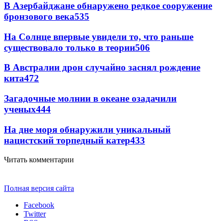
В Азербайджане обнаружено редкое сооружение
бронзового века
535
На Солнце впервые увидели то, что раньше
существовало только в теории
506
В Австралии дрон случайно заснял рождение
кита
472
Загадочные молнии в океане озадачили
ученых
444
На дне моря обнаружили уникальный
нацистский торпедный катер
433
Читать комментарии
Полная версия сайта
Facebook
Twitter