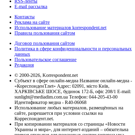
RSS-ленты
E-mail рассылка
Контакты
Реклама на сайте
Использование материалов korrespondent.net
Правила пользования сайтом
Договор пользования сайтом
Политика в сфере конфиденциальности и персональных
данных
Пользовательское соглашение
Редакция
© 2000-2026, Korrespondent.net
Субъект в сфере онлайн-медиа Название онлайн-медиа -
«КореспонденТ.net» Адрес: 02091, місто Київ,
ХАРКІВСЬКЕ ШОСЕ, будинок 172-Б, офіс 208/1 E-mail:
sunlight@mediadim.com.ua
Телефон: 044-205-43-00
Идентификатор медиа - R40-06068
Использование любых материалов, размещённых на
сайте, разрешается при условии ссылки на
Корреспондент.net.
При копировании материалов со страницы «Новости
Украины и мира», для интернет-изданий – обязательна
прямая открытая для поисковых систем гиперссылка.