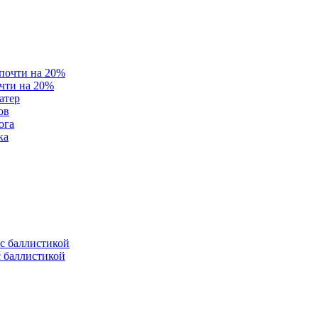
очти на 20%
атер
ов
ога
ка
с баллистикой