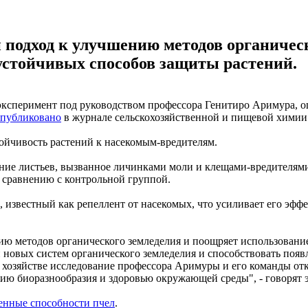
 подход к улучшению методов органичес
устойчивых способов защиты растений.
 эксперимент под руководством профессора Генитиро Аримура, 
опубликовано
в журнале сельскохозяйственной и пищевой химии
ойчивость растений к насекомым-вредителям.
ние листьев, вызванное личинками моли и клещами-вредителям
 сравнению с контрольной группой.
 известный как репеллент от насекомых, что усиливает его эфф
ию методов органического земледелия и поощряет использовани
и новых систем органического земледелия и способствовать по
м хозяйстве исследование профессора Аримуры и его команды от
нию биоразнообразия и здоровью окружающей среды", - говорят 
енные способности пчел
.