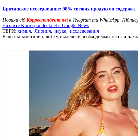
Британское исследование: 98% свежих продуктов содержат
Новини від
Корреспондент.net
в Telegram та WhatsApp. Підпис
Читайте Korrespondent.net в Google News
ТЕГИ:
химия
,
Япония
,
наука
,
исследования
Если вы заметили ошибку, выделите необходимый текст и нажми