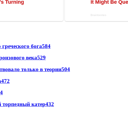
греческого бога
584
ронзового века
529
твовало только в теории
504
а
472
4
 торпедный катер
432