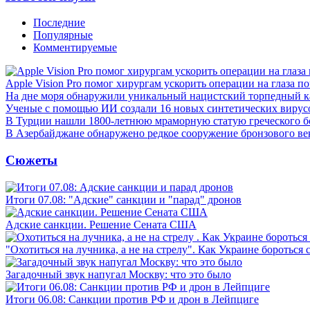
Последние
Популярные
Комментируемые
Apple Vision Pro помог хирургам ускорить операции на глаза п
На дне моря обнаружили уникальный нацистский торпедный к
Ученые с помощью ИИ создали 16 новых синтетических вирус
В Турции нашли 1800-летнюю мраморную статую греческого б
В Азербайджане обнаружено редкое сооружение бронзового ве
Сюжеты
Итоги 07.08: "Адские" санкции и "парад" дронов
Адские санкции. Решение Сената США
"Охотиться на лучника, а не на стрелу". Как Украине бороться 
Загадочный звук напугал Москву: что это было
Итоги 06.08: Санкции против РФ и дрон в Лейпциге