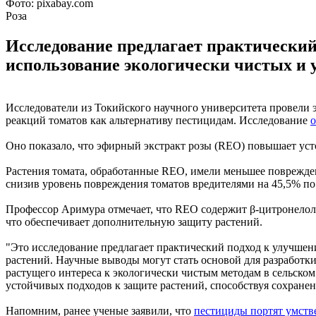
Фото: pixabay.com
Роза
Исследование предлагает практический
использование экологически чистых и 
Исследователи из Токийского научного университета провели
реакций томатов как альтернативу пестицидам. Исследование
Оно показало, что эфирный экстракт розы (REO) повышает уст
Растения томата, обработанные REO, имели меньшее поврежде
снизив уровень повреждения томатов вредителями на 45,5% по
Профессор Аримура отмечает, что REO содержит β-цитронелол,
что обеспечивает дополнительную защиту растений.
"Это исследование предлагает практический подход к улучшен
растений. Научные выводы могут стать основой для разработк
растущего интереса к экологически чистым методам в сельско
устойчивых подходов к защите растений, способствуя сохране
Напомним, ранее ученые заявили, что
пестициды портят умств