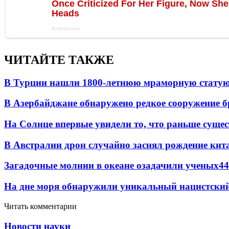
ЧИТАЙТЕ ТАКЖЕ
В Турции нашли 1800-летнюю мраморную статую 
В Азербайджане обнаружено редкое сооружение б
На Солнце впервые увидели то, что раньше сущес
В Австралии дрон случайно заснял рождение кит
Загадочные молнии в океане озадачили ученых
44
На дне моря обнаружили уникальный нацистский
Читать комментарии
Новости науки