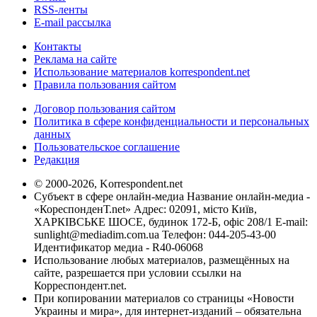
RSS-ленты
E-mail рассылка
Контакты
Реклама на сайте
Использование материалов korrespondent.net
Правила пользования сайтом
Договор пользования сайтом
Политика в сфере конфиденциальности и персональных
данных
Пользовательское соглашение
Редакция
© 2000-2026, Korrespondent.net
Субъект в сфере онлайн-медиа Название онлайн-медиа -
«КореспонденТ.net» Адрес: 02091, місто Київ,
ХАРКІВСЬКЕ ШОСЕ, будинок 172-Б, офіс 208/1 E-mail:
sunlight@mediadim.com.ua
Телефон: 044-205-43-00
Идентификатор медиа - R40-06068
Использование любых материалов, размещённых на
сайте, разрешается при условии ссылки на
Корреспондент.net.
При копировании материалов со страницы «Новости
Украины и мира», для интернет-изданий – обязательна