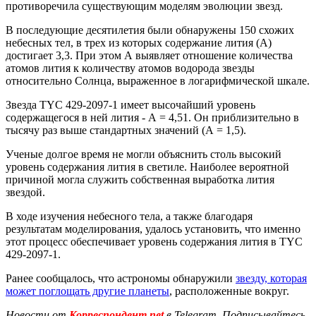
противоречила существующим моделям эволюции звезд.
В последующие десятилетия были обнаружены 150 схожих
небесных тел, в трех из которых содержание лития (А)
достигает 3,3. При этом А выявляет отношение количества
атомов лития к количеству атомов водорода звезды
относительно Солнца, выраженное в логарифмической шкале.
Звезда TYC 429-2097-1 имеет высочайший уровень
содержащегося в ней лития - А = 4,51. Он приблизительно в
тысячу раз выше стандартных значений (А = 1,5).
Ученые долгое время не могли объяснить столь высокий
уровень содержания лития в светиле. Наиболее вероятной
причиной могла служить собственная выработка лития
звездой.
В ходе изучения небесного тела, а также благодаря
результатам моделирования, удалось установить, что именно
этот процесс обеспечивает уровень содержания лития в TYC
429-2097-1.
Ранее сообщалось, что астрономы обнаружили
звезду, которая
может поглощать другие планеты
, расположенные вокруг.
Новости от
Корреспондент.net
в Telegram. Подписывайтесь