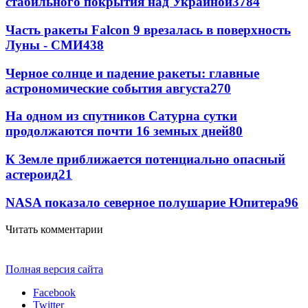
стабильного покрытия над Украиной
3784
Часть ракеты Falcon 9 врезалась в поверхность
Луны - СМИ
438
Черное солнце и падение ракеты: главные
астрономические события августа
270
На одном из спутников Сатурна сутки
продолжаются почти 16 земных дней
80
К Земле приближается потенциально опасный
астероид
21
NASA показало северное полушарие Юпитера
9
6
Читать комментарии
Полная версия сайта
Facebook
Twitter