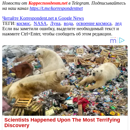
Новости от
Корреспондент.net
в Telegram. Подписывайтесь
на наш канал
https://t.me/korrespondentnet
Читайте Korrespondent.net в Google News
ТЕГИ:
космос
,
NASA
,
Луна
,
вода
,
освоение космоса
,
лед
Если вы заметили ошибку, выделите необходимый текст и
нажмите Ctrl+Enter, чтобы сообщить об этом редакции.