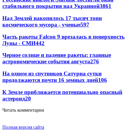
стабильного покрытия над Украиной
3861
Над Землей накопилось 17 тысяч тонн
космического мусора - ученые
597
Часть ракеты Falcon 9 врезалась в поверхность
Луны - СМИ
442
Черное солнце и падение ракеты: главные
астрономические события августа
276
На одном из спутников Сатурна сутки
продолжаются почти 16 земных дней
106
К Земле приближается потенциально опасный
астероид
20
Читать комментарии
Полная версия сайта