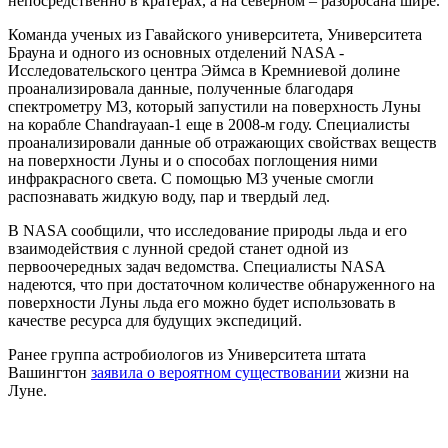
непосредственно в кратерах, а на северном – разбросана шире.
Команда ученых из Гавайского университета, Университета
Брауна и одного из основных отделений NASA -
Исследовательского центра Эймса в Кремниевой долине
проанализировала данные, полученные благодаря
спектрометру М3, который запустили на поверхность Луны
на корабле Chandrayaan-1 еще в 2008-м году. Специалисты
проанализировали данные об отражающих свойствах веществ
на поверхности Луны и о способах поглощения ними
инфракрасного света. С помощью М3 ученые смогли
распознавать жидкую воду, пар и твердый лед.
В NASA сообщили, что исследование природы льда и его
взаимодействия с лунной средой станет одной из
первоочередных задач ведомства. Специалисты NASA
надеются, что при достаточном количестве обнаруженного на
поверхности Луны льда его можно будет использовать в
качестве ресурса для будущих экспедиций.
Ранее группа астробиологов из Университета штата
Вашингтон
заявила о вероятном существовании
жизни на
Луне.