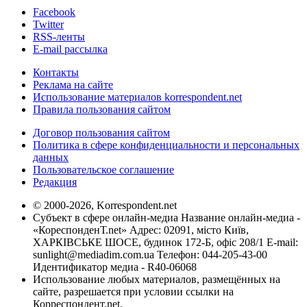
Facebook
Twitter
RSS-ленты
E-mail рассылка
Контакты
Реклама на сайте
Использование материалов korrespondent.net
Правила пользования сайтом
Договор пользования сайтом
Политика в сфере конфиденциальности и персональных
данных
Пользовательское соглашение
Редакция
© 2000-2026, Korrespondent.net
Субъект в сфере онлайн-медиа Название онлайн-медиа -
«КореспонденТ.net» Адрес: 02091, місто Київ,
ХАРКІВСЬКЕ ШОСЕ, будинок 172-Б, офіс 208/1 E-mail:
sunlight@mediadim.com.ua
Телефон: 044-205-43-00
Идентификатор медиа - R40-06068
Использование любых материалов, размещённых на
сайте, разрешается при условии ссылки на
Корреспондент.net.