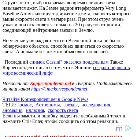
Струя частиц, выбрасываемая во время слияния звезд,
называется джет. На Земле радиоинтерферометр Very Long
Baseline Array фиксирует движение джета, скорость которого
выше скорости света в четыре раза. При этом струя очень
узкая и она отклоняется только на 20 градусов от линии,
соединяющей нейтронные звезды и Землю.
Но ученые утверждают, что во Вселенной пока не было
обнаружено объектов, способных двигаться со скоростью
света. А аномалию с джетом объясняют иллюзией.
"Последний
снимок Cassini" оказался поддельным
Также
Корреспондент писал о том, что в Японии
создали первый в
мире космический лифт
Новости от
Корреспондент.net
в Telegram. Подписывайтесь
на наш канал
https://t.me/korrespondentnet
Читайте Korrespondent.net в Google News
ТЕГИ:
космос
,
Астрономы
,
звезды
,
исследования
,
аномалия
,
иллюзия
,
скорость света
Если вы заметили ошибку, выделите необходимый текст и
нажмите Ctrl+Enter, чтобы сообщить об этом редакции.