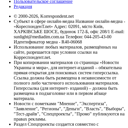
Пользовательское соглашение
Редакция
© 2000-2026, Korrespondent.net
Субъект в сфере онлайн-медиа Название онлайн-медиа -
«КореспонденТ.net» Адрес: 02091, місто Київ,
ХАРКІВСЬКЕ ШОСЕ, будинок 172-Б, офіс 208/1 E-mail:
sunlight@mediadim.com.ua
Телефон: 044-205-43-00
Идентификатор медиа - R40-06068
Использование любых материалов, размещённых на
сайте, разрешается при условии ссылки на
Корреспондент.net.
При копировании материалов со страницы «Новости
Украины и мира», для интернет-изданий – обязательна
прямая открытая для поисковых систем гиперссылка.
Ссылка должна быть размещена в независимости от
полного либо частичного использования материалов.
Гиперссылка (для интернет- изданий) – должна быть
размещена в подзаголовке или в первом абзаце
материала.
Новости с пометками "Мнение", "Экспертиза",
"Заявление", "Регионы", "Деньги", "Власть", "Выборы",
"Тест-драйв", "Спецпроекты", "Промо" публикуются на
правах рекламы.
Раздел Спецпроекты создается совместно с