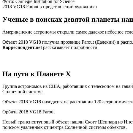
Фото: Carnegie Institution for Science
2018 VG18 Farout в представлении художника
Ученые в поисках девятой планеты на
Американские астрономы открыли самое далекое небесное тело
Объект 2018 VG18 получил прозвище Farout (Далекий) и распол
Корреспондент.net
рассказывает подробности.
На пути к Планете X
Группа астрономов из США, работавших с телескопом на гава
Солнечной системе.
Объект 2018 VG18 находится на расстоянии 120 астрономически
Орбита 2018 VG18 Farout
Новый транснептуновый объект нашли Скотт Шеппард из Инсти
поиском удаленных от центра Солнечной системы объектов.