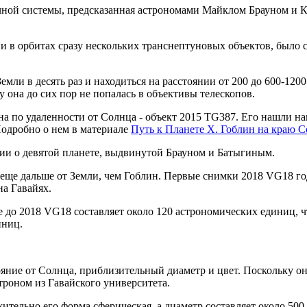
ечной системы, предсказанная астрономами Майклом Брауном и 
ии в орбитах сразу нескольких транснептуновых объектов, было
емли в десять раз и находиться на расстоянии от 200 до 600-12
у она до сих пор не попалась в объективы телескопов.
а по удаленности от Солнца - объект 2015 TG387. Его нашли на
Подробно о нем в материале
Путь к Планете X. Гоблин на краю 
ии о девятой планете, выдвинутой Брауном и Батыгиным.
 еще дальше от Земли, чем Гоблин. Первые снимки 2018 VG18 г
на Гавайях.
е до 2018 VG18 составляет около 120 астрономических единиц, 
иниц.
тояние от Солнца, приблизительный диаметр и цвет. Поскольку он
строном из Гавайского университета.
тельно его форма сферическая, а диаметр составляет около 500