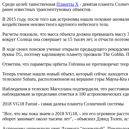
Среди целей таинственная
Планеты Х
- девятая планета Солн
ранее известных транснептуновых объектов.
В 2015 году, после того как астрономы нашли похожие аномал
воздействием неизвестного крупного небесного тела.
Расчеты показали, что масса объекта должна превышать массу З
вокруг Солнца она совершает за 15 тысяч лет, и отчасти поэтом
В ходе своих поисков ученые открыли предыдущего рекордсмен
буквы TG, поэтому карликовую планету прозвали The Goblin. 
Отметим, что параметры орбиты Гоблина не противоречат теор
Теперь ученые нашли новый объект, который сейчас находится
телескопе Subaru, расположенном на вершине горы Мауна-Кеа 
Наблюдения в телескоп Магеллана подтвердили, что расстояни
наблюдаемым за пределами отметки в 100 астрономических ед
2018 VG18 Farout - самая далека планета Солнечной системы
"Все, что мы пока знаем о 2018 VG18, - это его огромное расс
оборот занимает около тысячи лет", - объяснил Дэвид Толен, а
Астрономы определили цвет Далекого "розоватый". Предположи