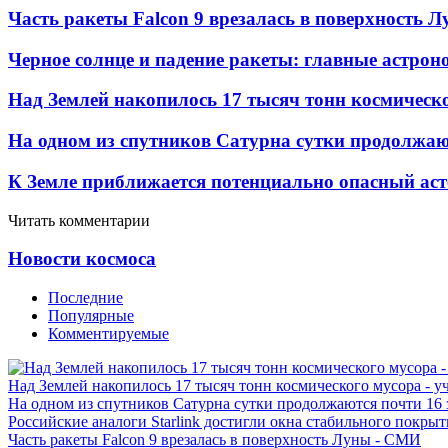
Часть ракеты Falcon 9 врезалась в поверхность 
Черное солнце и падение ракеты: главные астрон
Над Землей накопилось 17 тысяч тонн космическо
На одном из спутников Сатурна сутки продолжаю
К Земле приближается потенциально опасный ас
Читать комментарии
Новости космоса
Последние
Популярные
Комментируемые
Над Землей накопилось 17 тысяч тонн космического мусора - у
На одном из спутников Сатурна сутки продолжаются почти 16
Российские аналоги Starlink достигли окна стабильного покры
Часть ракеты Falcon 9 врезалась в поверхность Луны - СМИ