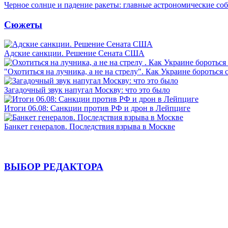
Черное солнце и падение ракеты: главные астрономические соб
Сюжеты
Адские санкции. Решение Сената США
"Охотиться на лучника, а не на стрелу". Как Украине бороться 
Загадочный звук напугал Москву: что это было
Итоги 06.08: Санкции против РФ и дрон в Лейпциге
Банкет генералов. Последствия взрыва в Москве
ВЫБОР РЕДАКТОРА