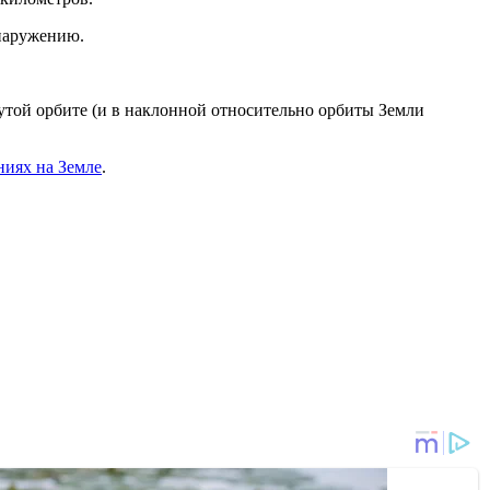
бнаружению.
утой орбите (и в наклонной относительно орбиты Земли
ниях на Земле
.