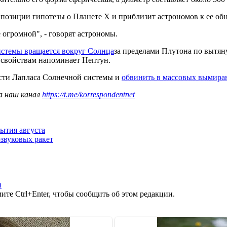
позиции гипотезы о Планете Х и приблизит астрономов к ее о
е огромной", - говорят астрономы.
системы вращается вокруг Солнца
за пределами Плутона по вытян
м свойствам напоминает Нептун.
сти Лапласа Солнечной системы и
обвинить в массовых вымира
а наш канал
https://t.me/korrespondentnet
ытия августа
рзвуковых ракет
н
те Ctrl+Enter, чтобы сообщить об этом редакции.