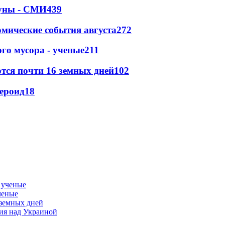
Луны - СМИ
439
омические события августа
272
го мусора - ученые
211
тся почти 16 земных дней
102
тероид
18
ченые
 земных дней
тия над Украиной