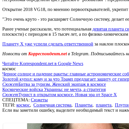
Открытие 2018 VG18, по мнению первооткрывателей, укрепит 
"Это очень круто - это расширяет Солнечную систему, делает е
Ранее ученые рассказали, что потенциальная
девятая планета 
плоскости) с периодом в 15 тысяч лет, а по физико-химически
Планету X уже успели сделать ответственной
за наклон плоско
Новости от
Корреспондент.net
в Telegram. Подписывайтесь н
Читайте Korrespondent.net в Google News
космос
Черное солнце и падение ракеты: главные астрономические соб
Золотой купол: кому и за что Трамп предлагает защиту от гипе
Сюжет
Битва за туризм. Женский экипаж в космосе
Космические войска Украины: не мечта, а стратегия
Сюжет
Турист в открытом космосе. Новая эра от Space X
СПЕЦТЕМА:
Сюжеты
ТЕГИ:
космос
,
Солнечная система
,
Планеты
,
планета
,
Плуто
Если вы заметили ошибку, выделите необходимый текст и нажми