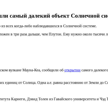
шли самый далекий объект Солнечной си
 из всех когда-либо наблюдавшихся в Солнечной системе.
ожен в три раза дальше, чем Плутон. Ему нужно около тысячи ле
йском вулкане Мауна-Кеа, сообщили об
открытии
самого далекого
х единиц от Солнца. Одна а.е. равна расстоянию от Земли до С
тута Карнеги, Дэвид Толен из Гавайского университета и Чэд 