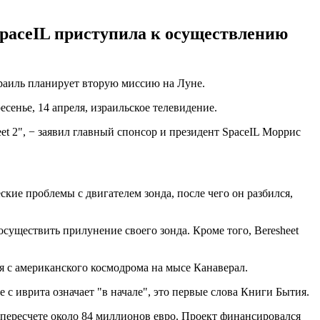
SpaceIL приступила к осуществлению
зраиль планирует вторую миссию на Луне.
сенье, 14 апреля, израильское телевидение.
t 2", − заявил главный спонсор и президент SpaceIL Моррис
кие проблемы с двигателем зонда, после чего он разбился,
существить прилунение своего зонда. Кроме того, Beresheet
аля с американского космодрома на мысе Канаверал.
с иврита означает "в начале", это первые слова Книги Бытия.
 пересчете около 84 миллионов евро. Проект финансировался