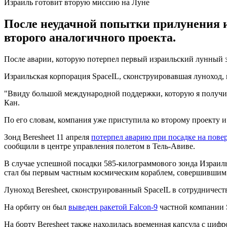
Израиль готовит вторую миссию на Луне
После неудачной попытки прилунения и
второго аналогичного проекта.
После аварии, которую потерпел первый израильский лунный з
Израильская корпорация SpaceIL, сконструировавшая луноход, 
"Ввиду большой международной поддержки, которую я получил в
Кан.
По его словам, компания уже приступила ко второму проекту и 
Зонд Beresheet 11 апреля
потерпел аварию при посадке на пове
сообщили в центре управления полетом в Тель-Авиве.
В случае успешной посадки 585-килограммового зонда Израиль
стал бы первым частным космическим кораблем, совершившим
Луноход Beresheet, сконструированный SpaceIL в сотрудничестве
На орбиту он был
выведен ракетой Falcon-9
частной компании S
На борту Beresheet также находилась временная капсула с циф