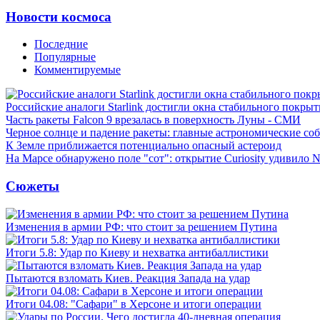
Новости космоса
Последние
Популярные
Комментируемые
Российские аналоги Starlink достигли окна стабильного покры
Часть ракеты Falcon 9 врезалась в поверхность Луны - СМИ
Черное солнце и падение ракеты: главные астрономические соб
К Земле приближается потенциально опасный астероид
На Марсе обнаружено поле "сот": открытие Curiosity удивило
Сюжеты
Изменения в армии РФ: что стоит за решением Путина
Итоги 5.8: Удар по Киеву и нехватка антибаллистики
Пытаются взломать Киев. Реакция Запада на удар
Итоги 04.08: "Сафари" в Херсоне и итоги операции