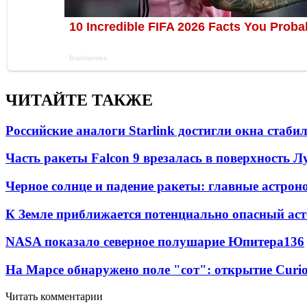
ЧИТАЙТЕ ТАКЖЕ
Российские аналоги Starlink достигли окна стаб
Часть ракеты Falcon 9 врезалась в поверхность 
Черное солнце и падение ракеты: главные астрон
К Земле приближается потенциально опасный ас
NASA показало северное полушарие Юпитера
13
6
На Марсе обнаружено поле "сот": открытие Curi
Читать комментарии