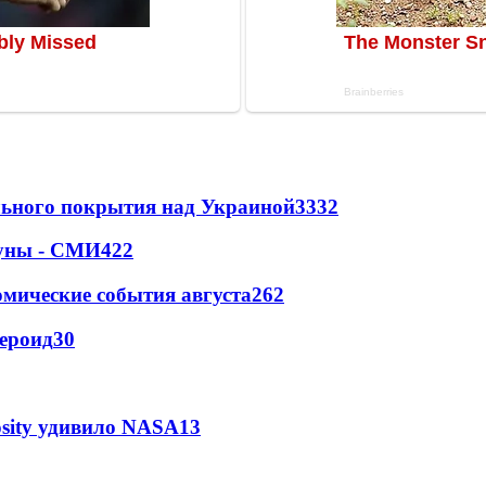
ильного покрытия над Украиной
3332
Луны - СМИ
422
омические события августа
262
тероид
30
osity удивило NASA
13