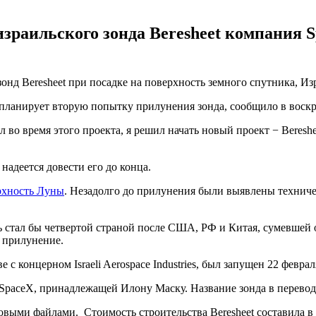
зраильского зонда Beresheet компания 
онд Beresheet при посадке на поверхность земного спутника, И
планирует вторую попытку прилунения зонда, сообщило в воскре
о время этого проекта, я решил начать новый проект − Bereshee
надеется довести его до конца.
рхность Луны
. Незадолго до прилунения были выявлены техничес
 стал бы четвертой страной после США, РФ и Китая, сумевшей о
 прилунение.
 с концерном Israeli Aerospace Industries, был запущен 22 февр
paceX, принадлежащей Илону Маску. Название зонда в переводе 
ровыми файлами. Стоимость строительства Beresheet составила в