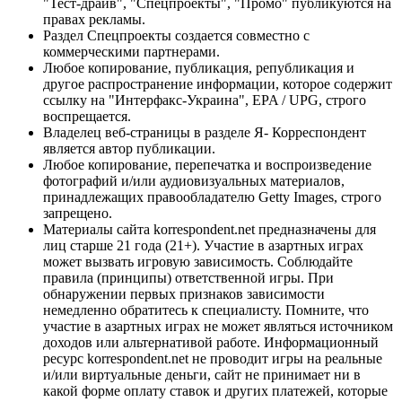
"Тест-драйв", "Спецпроекты", "Промо" публикуются на
правах рекламы.
Раздел Спецпроекты создается совместно с
коммерческими партнерами.
Любое копирование, публикация, републикация и
другое распространение информации, которое содержит
ссылку на "Интерфакс-Украина", EPA / UPG, строго
воспрещается.
Владелец веб-страницы в разделе Я- Корреспондент
является автор публикации.
Любое копирование, перепечатка и воспроизведение
фотографий и/или аудиовизуальных материалов,
принадлежащих правообладателю Getty Images, строго
запрещено.
Материалы сайта korrespondent.net предназначены для
лиц старше 21 года (21+). Участие в азартных играх
может вызвать игровую зависимость. Соблюдайте
правила (принципы) ответственной игры. При
обнаружении первых признаков зависимости
немедленно обратитесь к специалисту. Помните, что
участие в азартных играх не может являться источником
доходов или альтернативой работе. Информационный
ресурс korrespondent.net не проводит игры на реальные
и/или виртуальные деньги, сайт не принимает ни в
какой форме оплату ставок и других платежей, которые