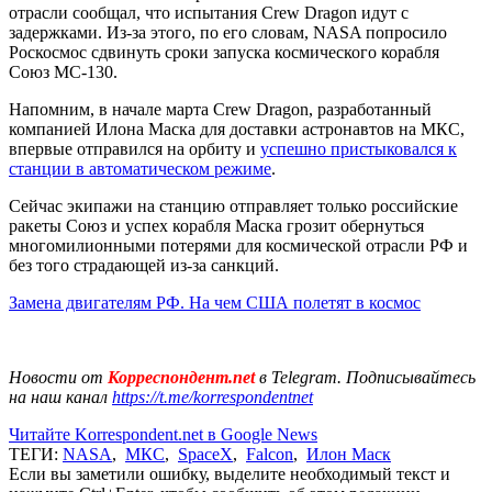
отрасли сообщал, что испытания Crew Dragon идут с
задержками. Из-за этого, по его словам, NASA попросило
Роскосмос сдвинуть сроки запуска космического корабля
Союз МС-130.
Напомним, в начале марта Crew Dragon, разработанный
компанией Илона Маска для доставки астронавтов на МКС,
впервые отправился на орбиту и
успешно пристыковался к
станции в автоматическом режиме
.
Сейчас экипажи на станцию отправляет только российские
ракеты Союз и успех корабля Маска грозит обернуться
многомилионными потерями для космической отрасли РФ и
без того страдающей из-за санкций.
Замена двигателям РФ. На чем США полетят в космос
Новости от
Корреспондент.net
в Telegram. Подписывайтесь
на наш канал
https://t.me/korrespondentnet
Читайте Korrespondent.net в Google News
ТЕГИ:
NASA
,
МКС
,
SpaceX
,
Falcon
,
Илон Маск
Если вы заметили ошибку, выделите необходимый текст и