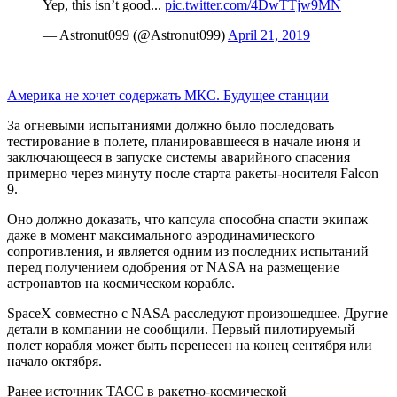
Yep, this isn’t good...
pic.twitter.com/4DwTTjw9MN
— Astronut099 (@Astronut099)
April 21, 2019
Америка не хочет содержать МКС. Будущее станции
За огневыми испытаниями должно было последовать
тестирование в полете, планировавшееся в начале июня и
заключающееся в запуске системы аварийного спасения
примерно через минуту после старта ракеты-носителя Falcon
9.
Оно должно доказать, что капсула способна спасти экипаж
даже в момент максимального аэродинамического
сопротивления, и является одним из последних испытаний
перед получением одобрения от NASA на размещение
астронавтов на космическом корабле.
SpaceX совместно с NASA расследуют произошедшее. Другие
детали в компании не сообщили. Первый пилотируемый
полет корабля может быть перенесен на конец сентября или
начало октября.
Ранее источник ТАСС в ракетно-космической