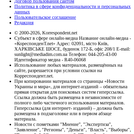
Договор пользования сайтом
Политика в сфере конфиденциальности и персональных
данных
Пользовательское соглашение
Редакция
© 2000-2026, Korrespondent.net
Субъект в сфере онлайн-медиа Название онлайн-медиа -
«КореспонденТ.net» Адрес: 02091, місто Київ,
ХАРКІВСЬКЕ ШОСЕ, будинок 172-Б, офіс 208/1 E-mail:
sunlight@mediadim.com.ua
Телефон: 044-205-43-00
Идентификатор медиа - R40-06068
Использование любых материалов, размещённых на
сайте, разрешается при условии ссылки на
Корреспондент.net.
При копировании материалов со страницы «Новости
Украины и мира», для интернет-изданий – обязательна
прямая открытая для поисковых систем гиперссылка.
Ссылка должна быть размещена в независимости от
полного либо частичного использования материалов.
Гиперссылка (для интернет- изданий) – должна быть
размещена в подзаголовке или в первом абзаце
материала.
Новости с пометками "Мнение", "Экспертиза",
"Заявление", "Регионы", "Деньги", "Власть", "Выборы",