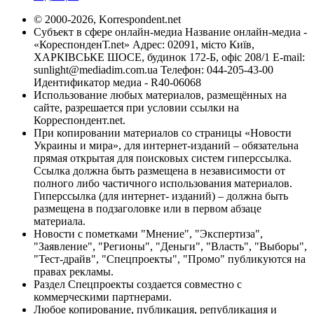
© 2000-2026, Korrespondent.net
Субъект в сфере онлайн-медиа Название онлайн-медиа -
«КореспонденТ.net» Адрес: 02091, місто Київ,
ХАРКІВСЬКЕ ШОСЕ, будинок 172-Б, офіс 208/1 E-mail:
sunlight@mediadim.com.ua
Телефон: 044-205-43-00
Идентификатор медиа - R40-06068
Использование любых материалов, размещённых на
сайте, разрешается при условии ссылки на
Корреспондент.net.
При копировании материалов со страницы «Новости
Украины и мира», для интернет-изданий – обязательна
прямая открытая для поисковых систем гиперссылка.
Ссылка должна быть размещена в независимости от
полного либо частичного использования материалов.
Гиперссылка (для интернет- изданий) – должна быть
размещена в подзаголовке или в первом абзаце
материала.
Новости с пометками "Мнение", "Экспертиза",
"Заявление", "Регионы", "Деньги", "Власть", "Выборы",
"Тест-драйв", "Спецпроекты", "Промо" публикуются на
правах рекламы.
Раздел Спецпроекты создается совместно с
коммерческими партнерами.
Любое копирование, публикация, републикация и