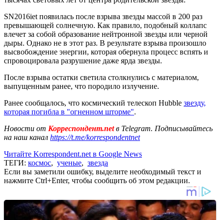
SN2016iet появилась после взрыва звезды массой в 200 раз
превышающей солнечную. Как правило, подобный коллапс
влечет за собой образование нейтронной звезды или черной
дыры. Однако не в этот раз. В результате взрыва произошло
высвобождение энергии, которая обернула процесс вспять и
спровоцировала разрушение даже ярда звезды.
После взрыва остатки светила столкнулись с материалом,
выпущенным ранее, что породило излучение.
Ранее сообщалось, что космический телескоп Hubble
звезду,
которая погибла в "огненном шторме"
.
Новости от
Корреспондент.net
в Telegram. Подписывайтесь
на наш канал
https://t.me/korrespondentnet
Читайте Korrespondent.net в Google News
ТЕГИ:
космос
,
ученые
,
звезда
Если вы заметили ошибку, выделите необходимый текст и
нажмите Ctrl+Enter, чтобы сообщить об этом редакции.