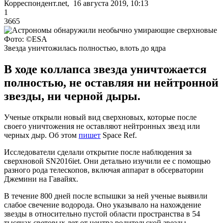
Корреспондент.net, 16 августа 2019, 10:13
1
3665
Фото: ©ESA
Звезда уничтожилась полностью, влоть до ядра
В ходе коллапса звезда уничтожается
полностью, не оставляя ни нейтронной
звезды, ни черной дыры.
Ученые открыли новый вид сверхновых, которые после
своего уничтожения не оставляют нейтронных звезд или
черных дыр. Об этом
пишет
Space Ref.
Исследователи сделали открытие после наблюдения за
сверхновой SN2016iet. Они детально изучили ее с помощью
разного рода телескопов, включая аппарат в обсерватории
Джемини на Гавайях.
В течение 800 дней после вспышки за ней ученые выявили
слабое свечение водорода. Оно указывало на нахождение
звезды в относительно пустой области пространства в 54
тысячах световых лет от центра родительской звезды.