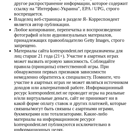
другое распространение информации, которое содержит
ссылку на "Интерфакс-Украина", EPA / UPG, строго
воспрещается.
Владелец веб-страницы в разделе Я- Корреспондент
является автор публикации.
Любое копирование, перепечатка и воспроизведение
фотографий и/или аудиовизуальных материалов,
принадлежащих правообладателю Getty Images, строго
запрещено.
Материалы сайта korrespondent.net предназначены для
лиц старше 21 года (21+). Участие в азартных играх
может вызвать игровую зависимость. Соблюдайте
правила (принципы) ответственной игры. При
обнаружении первых признаков зависимости
немедленно обратитесь к специалисту. Помните, что
участие в азартных играх не может являться источником
доходов или альтернативой работе. Информационный
ресурс korrespondent.net не проводит игры на реальные
и/или виртуальные деньги, сайт не принимает ни в
какой форме оплату ставок и других платежей, которые
связаны/могут быть связаны с азартными играми,
букмекерами или тотализаторами. Какие-либо
материалы на информационном ресурсе
korrespondent.net публикуются исключительно в
информационных целях.