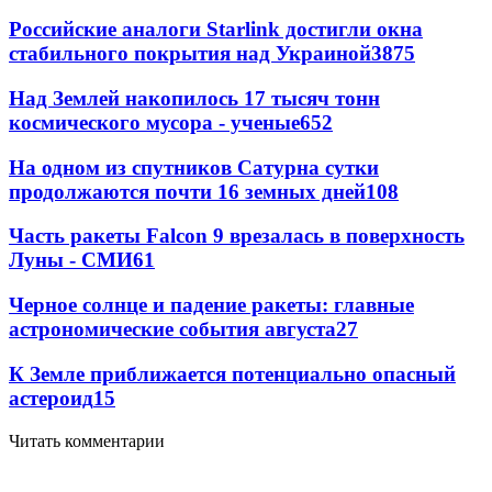
Российские аналоги Starlink достигли окна
стабильного покрытия над Украиной
3875
Над Землей накопилось 17 тысяч тонн
космического мусора - ученые
652
На одном из спутников Сатурна сутки
продолжаются почти 16 земных дней
108
Часть ракеты Falcon 9 врезалась в поверхность
Луны - СМИ
61
Черное солнце и падение ракеты: главные
астрономические события августа
27
К Земле приближается потенциально опасный
астероид
15
Читать комментарии