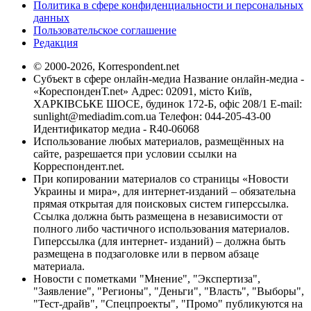
Политика в сфере конфиденциальности и персональных
данных
Пользовательское соглашение
Редакция
© 2000-2026, Korrespondent.net
Субъект в сфере онлайн-медиа Название онлайн-медиа -
«КореспонденТ.net» Адрес: 02091, місто Київ,
ХАРКІВСЬКЕ ШОСЕ, будинок 172-Б, офіс 208/1 E-mail:
sunlight@mediadim.com.ua
Телефон: 044-205-43-00
Идентификатор медиа - R40-06068
Использование любых материалов, размещённых на
сайте, разрешается при условии ссылки на
Корреспондент.net.
При копировании материалов со страницы «Новости
Украины и мира», для интернет-изданий – обязательна
прямая открытая для поисковых систем гиперссылка.
Ссылка должна быть размещена в независимости от
полного либо частичного использования материалов.
Гиперссылка (для интернет- изданий) – должна быть
размещена в подзаголовке или в первом абзаце
материала.
Новости с пометками "Мнение", "Экспертиза",
"Заявление", "Регионы", "Деньги", "Власть", "Выборы",
"Тест-драйв", "Спецпроекты", "Промо" публикуются на