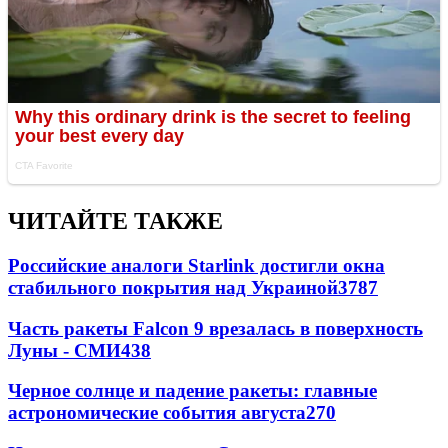
ЧИТАЙТЕ ТАКЖЕ
Российские аналоги Starlink достигли окна
стабильного покрытия над Украиной
3787
Часть ракеты Falcon 9 врезалась в поверхность
Луны - СМИ
438
Черное солнце и падение ракеты: главные
астрономические события августа
270