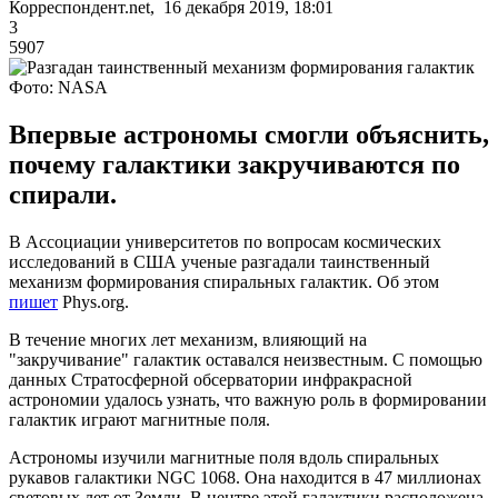
Корреспондент.net, 16 декабря 2019, 18:01
3
5907
Фото: NASA
Впервые астрономы смогли объяснить,
почему галактики закручиваются по
спирали.
В Ассоциации университетов по вопросам космических
исследований в США ученые разгадали таинственный
механизм формирования спиральных галактик. Об этом
пишет
Phys.org.
В течение многих лет механизм, влияющий на
"закручивание" галактик оставался неизвестным. С помощью
данных Стратосферной обсерватории инфракрасной
астрономии удалось узнать, что важную роль в формировании
галактик играют магнитные поля.
Астрономы изучили магнитные поля вдоль спиральных
рукавов галактики NGC 1068. Она находится в 47 миллионах
световых лет от Земли. В центре этой галактики расположена