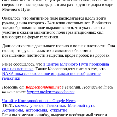
сверхмассивная черная дыра - в два раза крупнее дыры в ядре
Млечного Пути.
Оказалось, что магнитное поле располагается вдоль всего
рукава, длина которого - 24 тысячи световых лет. В областях
звездообразования поле выравнивается, что указывает на
участие в сжатии магнитного поля гравитационных сил,
влияющих на форму галактики.
Данное открытие доказывает теорию о волнах плотности. Она
гласит, что рукава галактики являются областями
повышенной плотности вещества, вроде пробок на дорогах.
Ранее сообщалось, что
в центре Млечного Пути произошла
сильная вспышка
. Также Корреспондент писал о том, что
NASA показало красочное инфракрасное изображение
галактики
.
Новости от
Корреспондент.net
в Telegram. Подписывайтесь
на наш канал
https://t.me/korrespondentnet
Читайте Korrespondent.net в Google News
ТЕГИ:
космос
,
ученые
,
Галактика
,
Млечный путь
,
Астрономы
,
астрономия
,
открытие
Если вы заметили ошибку, выделите необходимый текст и