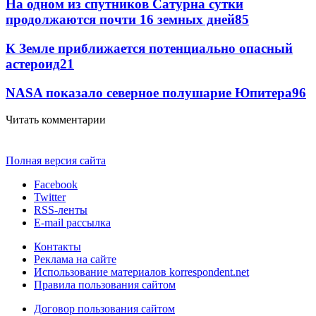
На одном из спутников Сатурна сутки
продолжаются почти 16 земных дней
85
К Земле приближается потенциально опасный
астероид
21
NASA показало северное полушарие Юпитера
9
6
Читать комментарии
Полная версия сайта
Facebook
Twitter
RSS-ленты
E-mail рассылка
Контакты
Реклама на сайте
Использование материалов korrespondent.net
Правила пользования сайтом
Договор пользования сайтом