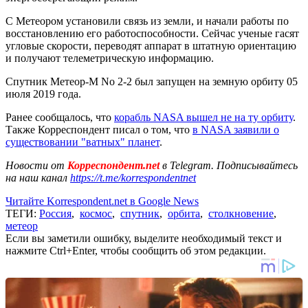
С Метеором установили связь из земли, и начали работы по
восстановлению его работоспособности. Сейчас ученые гасят
угловые скорости, переводят аппарат в штатную ориентацию
и получают телеметрическую информацию.
Спутник Метеор-М No 2-2 был запущен на земную орбиту 05
июля 2019 года.
Ранее сообщалось, что
корабль NASA вышел не на ту орбиту
.
Также Корреспондент писал о том, что
в NASA заявили о
существовании "ватных" планет
.
Новости от
Корреспондент.net
в Telegram. Подписывайтесь
на наш канал
https://t.me/korrespondentnet
Читайте Korrespondent.net в Google News
ТЕГИ:
Россия
,
космос
,
спутник
,
орбита
,
столкновение
,
метеор
Если вы заметили ошибку, выделите необходимый текст и
нажмите Ctrl+Enter, чтобы сообщить об этом редакции.