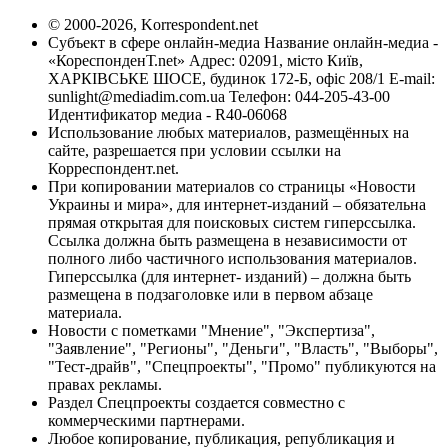
© 2000-2026, Korrespondent.net
Субъект в сфере онлайн-медиа Название онлайн-медиа -
«КореспонденТ.net» Адрес: 02091, місто Київ,
ХАРКІВСЬКЕ ШОСЕ, будинок 172-Б, офіс 208/1 E-mail:
sunlight@mediadim.com.ua
Телефон: 044-205-43-00
Идентификатор медиа - R40-06068
Использование любых материалов, размещённых на
сайте, разрешается при условии ссылки на
Корреспондент.net.
При копировании материалов со страницы «Новости
Украины и мира», для интернет-изданий – обязательна
прямая открытая для поисковых систем гиперссылка.
Ссылка должна быть размещена в независимости от
полного либо частичного использования материалов.
Гиперссылка (для интернет- изданий) – должна быть
размещена в подзаголовке или в первом абзаце
материала.
Новости с пометками "Мнение", "Экспертиза",
"Заявление", "Регионы", "Деньги", "Власть", "Выборы",
"Тест-драйв", "Спецпроекты", "Промо" публикуются на
правах рекламы.
Раздел Спецпроекты создается совместно с
коммерческими партнерами.
Любое копирование, публикация, републикация и