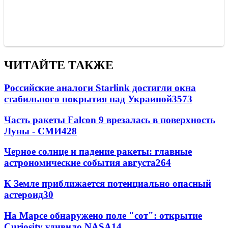
ЧИТАЙТЕ ТАКЖЕ
Российские аналоги Starlink достигли окна
стабильного покрытия над Украиной
3573
Часть ракеты Falcon 9 врезалась в поверхность
Луны - СМИ
428
Черное солнце и падение ракеты: главные
астрономические события августа
264
К Земле приближается потенциально опасный
астероид
30
На Марсе обнаружено поле "сот": открытие
Curiosity удивило NASA
14