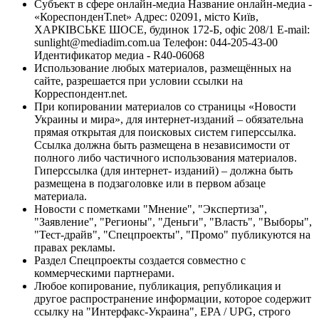
Субъект в сфере онлайн-медиа Название онлайн-медиа -
«КореспонденТ.net» Адрес: 02091, місто Київ,
ХАРКІВСЬКЕ ШОСЕ, будинок 172-Б, офіс 208/1 E-mail:
sunlight@mediadim.com.ua
Телефон: 044-205-43-00
Идентификатор медиа - R40-06068
Использование любых материалов, размещённых на
сайте, разрешается при условии ссылки на
Корреспондент.net.
При копировании материалов со страницы «Новости
Украины и мира», для интернет-изданий – обязательна
прямая открытая для поисковых систем гиперссылка.
Ссылка должна быть размещена в независимости от
полного либо частичного использования материалов.
Гиперссылка (для интернет- изданий) – должна быть
размещена в подзаголовке или в первом абзаце
материала.
Новости с пометками "Мнение", "Экспертиза",
"Заявление", "Регионы", "Деньги", "Власть", "Выборы",
"Тест-драйв", "Спецпроекты", "Промо" публикуются на
правах рекламы.
Раздел Спецпроекты создается совместно с
коммерческими партнерами.
Любое копирование, публикация, републикация и
другое распространение информации, которое содержит
ссылку на "Интерфакс-Украина", EPA / UPG, строго