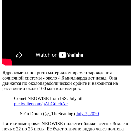
Ядро кометы покрыто материалом времен зарождения
солнечной системы - около 4,6 миллиарда лет назад. Она
движется по околопараболической орбите и находится на
расстоянии около 100 млн километров.
Comet NEOWISE from ISS, July 5th
pic.twitter.com/pAbGdtchAc
— Seán Doran (@_TheSeaning)
July 7, 2020
Пятикилометровая NEOWISE подлетит ближе всего к Земле в
ночь с 22 по 23 июля. Ее будет отлично видно через полтора