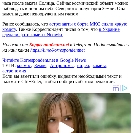
часа после заката Солнца. Сейчас космический объект можно
наблюдать в ночном небе Северного полушария Земли. Она
заметна даже невооруженным глазом.
Ранее сообщалось, что
астронавты с борта МКС сняли яркую
комету
. Также Корреспондент писал о том, что
в Украине
сделали фото кометы Neowise
.
Новости от
Корреспондент.net
в Telegram. Подписывайтесь
на наш канал
https://t.me/korrespondentnet
Читайте Korrespondent.net в Google News
ТЕГИ:
космос
,
Земля
,
Астрономы
,
видео
,
комета
,
астрономия
Если вы заметили ошибку, выделите необходимый текст и
нажмите Ctrl+Enter, чтобы сообщить об этом редакции.