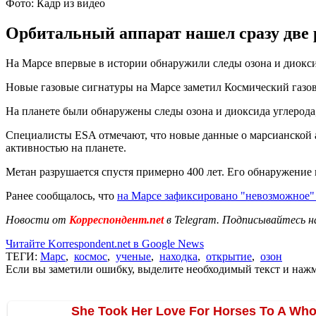
Фото: Кадр из видео
Орбитальный аппарат нашел сразу две 
На Марсе впервые в истории обнаружили следы озона и диокси
Новые газовые сигнатуры на Марсе заметил Космический газо
На планете были обнаружены следы озона и диоксида углерода,
Специалисты ESA отмечают, что новые данные о марсианской ат
активностью на планете.
Метан разрушается спустя примерно 400 лет. Его обнаружение 
Ранее сообщалось, что
на Марсе зафиксировано "невозможное"
Новости от
Корреспондент.net
в Telegram. Подписывайтесь н
Читайте Korrespondent.net в Google News
ТЕГИ:
Марс
,
космос
,
ученые
,
находка
,
открытие
,
озон
Если вы заметили ошибку, выделите необходимый текст и нажми