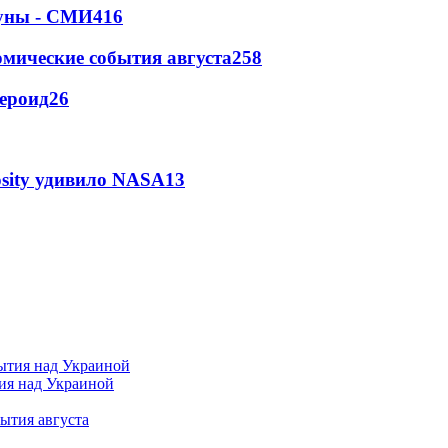
Луны - СМИ
416
омические события августа
258
тероид
26
osity удивило NASA
13
тия над Украиной
ытия августа