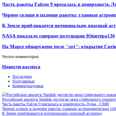
Часть ракеты Falcon 9 врезалась в поверхность 
Черное солнце и падение ракеты: главные астрон
К Земле приближается потенциально опасный ас
NASA показало северное полушарие Юпитера
13
6
На Марсе обнаружено поле "сот": открытие Curi
Читать комментарии
Новости космоса
Последние
Популярные
Комментируемые
Российские аналоги Starlink достигли окна стабильного покры
Часть ракеты Falcon 9 врезалась в поверхность Луны - СМИ
Черное солнце и падение ракеты: главные астрономические соб
К Земле приближается потенциально опасный астероид