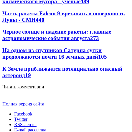
космического мусора - ученые
489
Часть ракеты Falcon 9 врезалась в поверхность
Луны - СМИ
440
Черное солнце и падение ракеты: главные
астрономические события августа
273
На одном из спутников Сатурна сутки
продолжаются почти 16 земных дней
105
К Земле приближается потенциально опасный
астероид
19
Читать комментарии
Полная версия сайта
Facebook
Twitter
RSS-ленты
E-mail рассылка