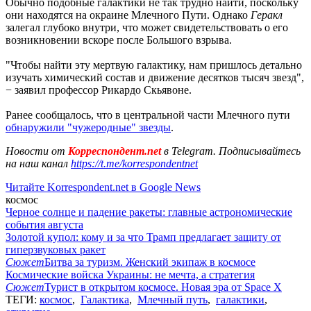
Обычно подобные галактики не так трудно найти, поскольку
они находятся на окраине Млечного Пути. Однако
Геракл
залегал глубоко внутри, что может свидетельствовать о его
возникновении вскоре после Большого взрыва.
"Чтобы найти эту мертвую галактику, нам пришлось детально
изучать химический состав и движение десятков тысяч звезд",
− заявил профессор Рикардо Скьявоне.
Ранее сообщалось, что в центральной части Млечного пути
обнаружили "чужеродные" звезды
.
Новости от
Корреспондент.net
в Telegram. Подписывайтесь
на наш канал
https://t.me/korrespondentnet
Читайте Korrespondent.net в Google News
космос
Черное солнце и падение ракеты: главные астрономические
события августа
Золотой купол: кому и за что Трамп предлагает защиту от
гиперзвуковых ракет
Сюжет
Битва за туризм. Женский экипаж в космосе
Космические войска Украины: не мечта, а стратегия
Сюжет
Турист в открытом космосе. Новая эра от Space X
ТЕГИ:
космос
,
Галактика
,
Млечный путь
,
галактики
,