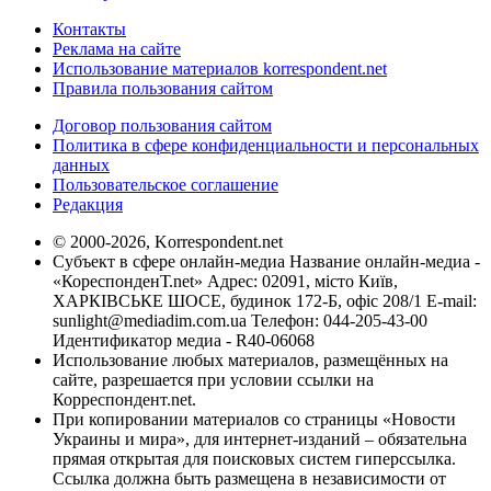
Контакты
Реклама на сайте
Использование материалов korrespondent.net
Правила пользования сайтом
Договор пользования сайтом
Политика в сфере конфиденциальности и персональных
данных
Пользовательское соглашение
Редакция
© 2000-2026, Korrespondent.net
Субъект в сфере онлайн-медиа Название онлайн-медиа -
«КореспонденТ.net» Адрес: 02091, місто Київ,
ХАРКІВСЬКЕ ШОСЕ, будинок 172-Б, офіс 208/1 E-mail:
sunlight@mediadim.com.ua
Телефон: 044-205-43-00
Идентификатор медиа - R40-06068
Использование любых материалов, размещённых на
сайте, разрешается при условии ссылки на
Корреспондент.net.
При копировании материалов со страницы «Новости
Украины и мира», для интернет-изданий – обязательна
прямая открытая для поисковых систем гиперссылка.
Ссылка должна быть размещена в независимости от