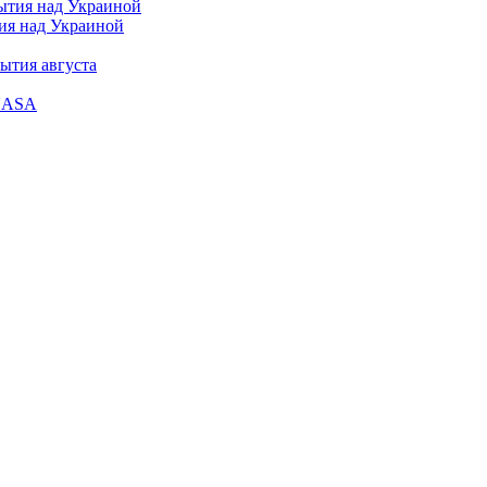
тия над Украиной
ытия августа
 NASA