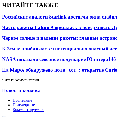
ЧИТАЙТЕ ТАКЖЕ
Российские аналоги Starlink достигли окна стаб
Часть ракеты Falcon 9 врезалась в поверхность 
Черное солнце и падение ракеты: главные астрон
К Земле приближается потенциально опасный ас
NASA показало северное полушарие Юпитера
14
6
На Марсе обнаружено поле "сот": открытие Curi
Читать комментарии
Новости космоса
Последние
Популярные
Комментируемые