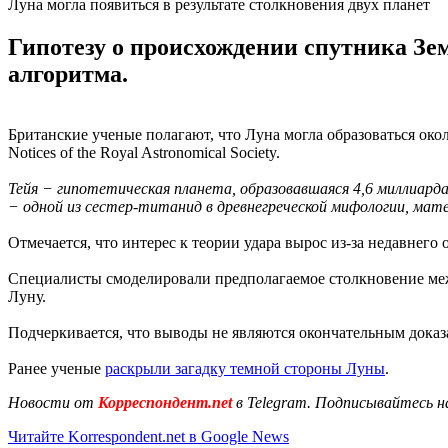
Луна могла появиться в результате столкновения двух планет
Гипотезу о происхождении спутника Зем
алгоритма.
Британские ученые полагают, что Луна могла образоваться окол
Notices of the Royal Astronomical Society.
Тейя − гипотетическая планета, образовавшаяся 4,6 миллиарда
− одной из сестер-титанид в древнегреческой мифологии, мате
Отмечается, что интерес к теории удара вырос из-за недавнег
Специалисты смоделировали предполагаемое столкновение меж
Луну.
Подчеркивается, что выводы не являются окончательным доказ
Ранее ученые
раскрыли загадку темной стороны Луны
.
Новости от
Корреспондент.net
в Telegram. Подписывайтесь н
Читайте Korrespondent.net в Google News