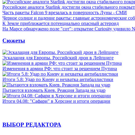
Российские аналоги Starlink достигли окна стабильного покры
Часть ракеты Falcon 9 врезалась в поверхность Луны - СМИ
Черное солнце и падение ракеты: главные астрономические соб
К Земле приближается потенциально опасный астероид
На Марсе обнаружено поле "сот": открытие Curiosity удивило
Сюжеты
Эскалация для Европы. Российский дрон в Лейпциге
Изменения в армии РФ: что стоит за решением Путина
Итоги 5.8: Удар по Киеву и нехватка антибаллистики
Пытаются взломать Киев. Реакция Запада на удар
Итоги 04.08: "Сафари" в Херсоне и итоги операции
ВЫБОР РЕДАКТОРА