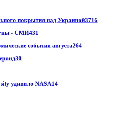
ильного покрытия над Украиной
3716
Луны - СМИ
431
омические события августа
264
тероид
30
osity удивило NASA
14