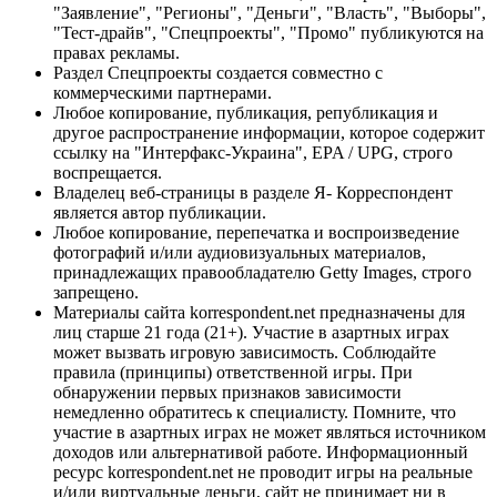
"Заявление", "Регионы", "Деньги", "Власть", "Выборы",
"Тест-драйв", "Спецпроекты", "Промо" публикуются на
правах рекламы.
Раздел Спецпроекты создается совместно с
коммерческими партнерами.
Любое копирование, публикация, републикация и
другое распространение информации, которое содержит
ссылку на "Интерфакс-Украина", EPA / UPG, строго
воспрещается.
Владелец веб-страницы в разделе Я- Корреспондент
является автор публикации.
Любое копирование, перепечатка и воспроизведение
фотографий и/или аудиовизуальных материалов,
принадлежащих правообладателю Getty Images, строго
запрещено.
Материалы сайта korrespondent.net предназначены для
лиц старше 21 года (21+). Участие в азартных играх
может вызвать игровую зависимость. Соблюдайте
правила (принципы) ответственной игры. При
обнаружении первых признаков зависимости
немедленно обратитесь к специалисту. Помните, что
участие в азартных играх не может являться источником
доходов или альтернативой работе. Информационный
ресурс korrespondent.net не проводит игры на реальные
и/или виртуальные деньги, сайт не принимает ни в