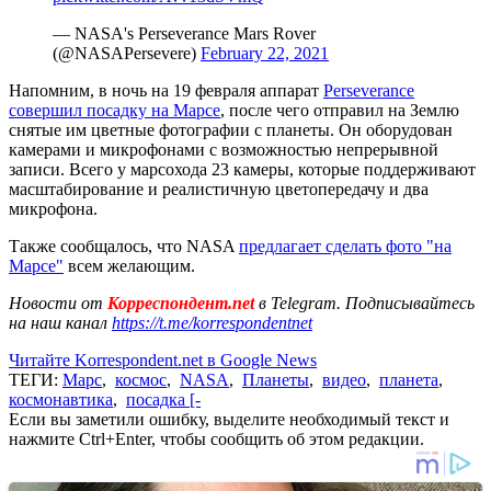
— NASA's Perseverance Mars Rover
(@NASAPersevere)
February 22, 2021
Напомним, в ночь на 19 февраля аппарат
Perseverance
совершил посадку на Марсе
, после чего отправил на Землю
снятые им цветные фотографии с планеты. Он оборудован
камерами и микрофонами с возможностью непрерывной
записи. Всего у марсохода 23 камеры, которые поддерживают
масштабирование и реалистичную цветопередачу и два
микрофона.
Также сообщалось, что NASA
предлагает сделать фото "на
Марсе"
всем желающим.
Новости от
Корреспондент.net
в Telegram. Подписывайтесь
на наш канал
https://t.me/korrespondentnet
Читайте Korrespondent.net в Google News
ТЕГИ:
Марс
,
космос
,
NASA
,
Планеты
,
видео
,
планета
,
космонавтика
,
посадка [-
Если вы заметили ошибку, выделите необходимый текст и
нажмите Ctrl+Enter, чтобы сообщить об этом редакции.