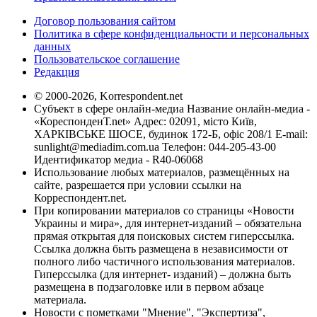
Договор пользования сайтом
Политика в сфере конфиденциальности и персональных
данных
Пользовательское соглашение
Редакция
© 2000-2026, Korrespondent.net
Субъект в сфере онлайн-медиа Название онлайн-медиа -
«КореспонденТ.net» Адрес: 02091, місто Київ,
ХАРКІВСЬКЕ ШОСЕ, будинок 172-Б, офіс 208/1 E-mail:
sunlight@mediadim.com.ua
Телефон: 044-205-43-00
Идентификатор медиа - R40-06068
Использование любых материалов, размещённых на
сайте, разрешается при условии ссылки на
Корреспондент.net.
При копировании материалов со страницы «Новости
Украины и мира», для интернет-изданий – обязательна
прямая открытая для поисковых систем гиперссылка.
Ссылка должна быть размещена в независимости от
полного либо частичного использования материалов.
Гиперссылка (для интернет- изданий) – должна быть
размещена в подзаголовке или в первом абзаце
материала.
Новости с пометками "Мнение", "Экспертиза",