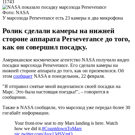
11743
Фото: NASA
У марсохода Perseverance есть 23 камеры и два микрофона
Ролик сделали камеры на нижней
стороне аппарата Perseverance до того,
как он совершил посадку.
Американское космическое агентство NASA получило видео
посадки марсохода Perseverance. Его сделали камеры на
нижней стороне аппарата до того, как он приземлился. Об
этом
сообщает
NASA в понедельник, 22 февраля.
"Я отправил снятые мной видеозаписи своей посадки на
Марс. Это была настоящая поездка!", – говорится в
сообщении.
Также в NASA сообщили, что марсоход уже передал более 30
гигабайт информации.
Your front-row seat to my Mars landing is here. Watch
how we did it.
#CountdownToMars
pic.twitter.com/Avv13dSVmQ