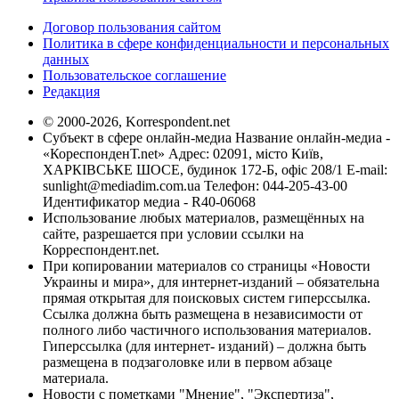
Договор пользования сайтом
Политика в сфере конфиденциальности и персональных
данных
Пользовательское соглашение
Редакция
© 2000-2026, Korrespondent.net
Субъект в сфере онлайн-медиа Название онлайн-медиа -
«КореспонденТ.net» Адрес: 02091, місто Київ,
ХАРКІВСЬКЕ ШОСЕ, будинок 172-Б, офіс 208/1 E-mail:
sunlight@mediadim.com.ua
Телефон: 044-205-43-00
Идентификатор медиа - R40-06068
Использование любых материалов, размещённых на
сайте, разрешается при условии ссылки на
Корреспондент.net.
При копировании материалов со страницы «Новости
Украины и мира», для интернет-изданий – обязательна
прямая открытая для поисковых систем гиперссылка.
Ссылка должна быть размещена в независимости от
полного либо частичного использования материалов.
Гиперссылка (для интернет- изданий) – должна быть
размещена в подзаголовке или в первом абзаце
материала.
Новости с пометками "Мнение", "Экспертиза",