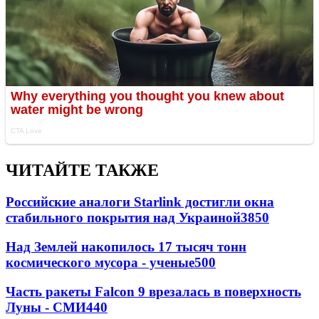
ЧИТАЙТЕ ТАКЖЕ
Российские аналоги Starlink достигли окна
стабильного покрытия над Украиной
3850
Над Землей накопилось 17 тысяч тонн
космического мусора - ученые
500
Часть ракеты Falcon 9 врезалась в поверхность
Луны - СМИ
440