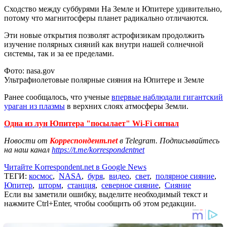
Сходство между суббурями На Земле и Юпитере удивительно,
потому что магнитосферы планет радикально отличаются.
Эти новые открытия позволят астрофизикам продолжить
изучение полярных сияний как внутри нашей солнечной
системы, так и за ее пределами.
Фото: nasa.gov
Ультрафиолетовые полярные сияния на Юпитере и Земле
Ранее сообщалось, что ученые
впервые наблюдали гигантский
ураган из плазмы
в верхних слоях атмосферы Земли.
Одна из лун Юпитера "посылает" Wi-Fi сигнал
Новости от
Корреспондент.net
в Telegram. Подписывайтесь
на наш канал
https://t.me/korrespondentnet
Читайте Korrespondent.net в Google News
ТЕГИ:
космос
,
NASA
,
буря
,
видео
,
свет
,
полярное сияние
,
Юпитер
,
шторм
,
станция
,
северное сияние
,
Сияние
Если вы заметили ошибку, выделите необходимый текст и
нажмите Ctrl+Enter, чтобы сообщить об этом редакции.