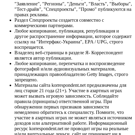
"Заявление", "Регионы", "Деньги", "Власть", "Выборы",
"Тест-драйв", "Спецпроекты", "Промо" публикуются на
правах рекламы.
Раздел Спецпроекты создается совместно с
коммерческими партнерами.
Любое копирование, публикация, републикация и
другое распространение информации, которое содержит
ссылку на "Интерфакс-Украина", EPA / UPG, строго
воспрещается.
Владелец веб-страницы в разделе Я- Корреспондент
является автор публикации.
Любое копирование, перепечатка и воспроизведение
фотографий и/или аудиовизуальных материалов,
принадлежащих правообладателю Getty Images, строго
запрещено.
Материалы сайта korrespondent.net предназначены для
лиц старше 21 года (21+). Участие в азартных играх
может вызвать игровую зависимость. Соблюдайте
правила (принципы) ответственной игры. При
обнаружении первых признаков зависимости
немедленно обратитесь к специалисту. Помните, что
участие в азартных играх не может являться источником
доходов или альтернативой работе. Информационный
ресурс korrespondent.net не проводит игры на реальные
и/или виртуальные деньги, сайт не принимает ни в