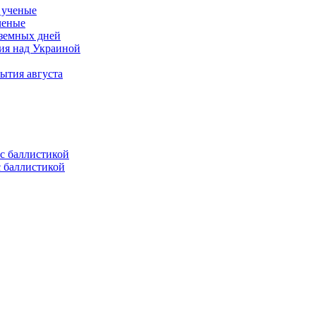
ченые
 земных дней
тия над Украиной
ытия августа
с баллистикой