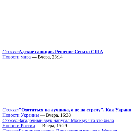
Сюжет
Адские санкции. Решение Сената США
Новости мира
— Вчера, 23:14
Сюжет
"Охотиться на лучника, а не на стрелу". Как Украи
Новости Украины
— Вчера, 16:38
Сюжет
Загадочный звук напугал Москву: что это было
Новости России
— Вчера, 15:29
Сюжет
Банкет генералов. Последствия взрыва в Москве