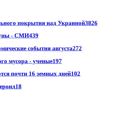
ильного покрытия над Украиной
3826
Луны - СМИ
439
омические события августа
272
го мусора - ученые
197
тся почти 16 земных дней
102
тероид
18