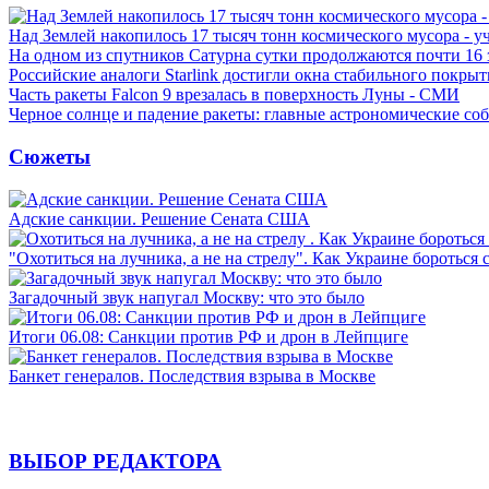
Над Землей накопилось 17 тысяч тонн космического мусора - у
На одном из спутников Сатурна сутки продолжаются почти 16
Российские аналоги Starlink достигли окна стабильного покры
Часть ракеты Falcon 9 врезалась в поверхность Луны - СМИ
Черное солнце и падение ракеты: главные астрономические соб
Сюжеты
Адские санкции. Решение Сената США
"Охотиться на лучника, а не на стрелу". Как Украине бороться 
Загадочный звук напугал Москву: что это было
Итоги 06.08: Санкции против РФ и дрон в Лейпциге
Банкет генералов. Последствия взрыва в Москве
ВЫБОР РЕДАКТОРА