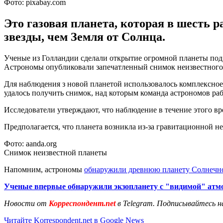
Фото: pixabay.com
Это газовая планета, которая в шесть 
звезды, чем Земля от Солнца.
Ученые из Голландии сделали открытие огромной планеты под н
Астрономы опубликовали запечатленный снимок неизвестного
Для наблюдения з новой планетой использовалось комплексно
удалось получить снимок, над которым команда астрономов рабо
Исследователи утверждают, что наблюдение в течение этого вр
Предполагается, что планета возникла из-за гравитационной 
Фото: aanda.org
Снимок неизвестной планеты
Напомним, астрономы
обнаружили древнюю планету Солнечн
Ученые впервые обнаружили экзопланету с "видимой" атм
Новости от
Корреспондент.net
в Telegram. Подписывайтесь н
Читайте Korrespondent.net в Google News