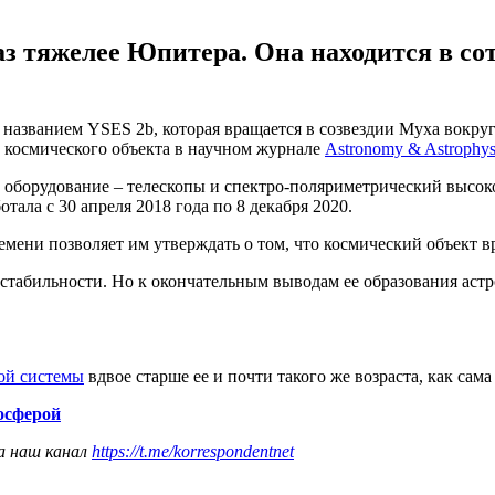
раз тяжелее Юпитера. Она находится в со
азванием YSES 2b, которая вращается в созвездии Муха вокруг 
 космического объекта в научном журнале
Astronomy & Astrophys
е оборудование – телескопы и спектро-поляриметрический высо
тала с 30 апреля 2018 года по 8 декабря 2020.
емени позволяет им утверждать о том, что космический объект в
нестабильности. Но к окончательным выводам ее образования аст
ой системы
вдвое старше ее и почти такого же возраста, как сама
осферой
а наш канал
https://t.me/korrespondentnet