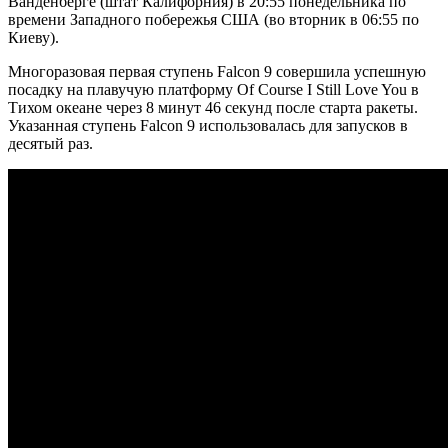
Ванденберге (штат Калифорния) в 20:55 понедельника по
времени Западного побережья США (во вторник в 06:55 по
Киеву).
Многоразовая первая ступень Falcon 9 совершила успешную
посадку на плавучую платформу Of Course I Still Love You в
Тихом океане через 8 минут 46 секунд после старта ракеты.
Указанная ступень Falcon 9 использовалась для запусков в
десятый раз.