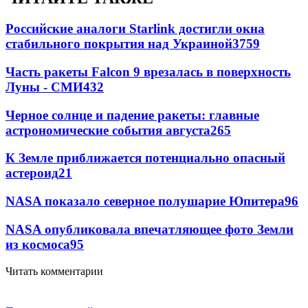
Российские аналоги Starlink достигли окна
стабильного покрытия над Украиной
3759
Часть ракеты Falcon 9 врезалась в поверхность
Луны - СМИ
432
Черное солнце и падение ракеты: главные
астрономические события августа
265
К Земле приближается потенциально опасный
астероид
21
NASA показало северное полушарие Юпитера
9
6
NASA опубликовала впечатляющее фото Земли
из космоса
9
5
Читать комментарии