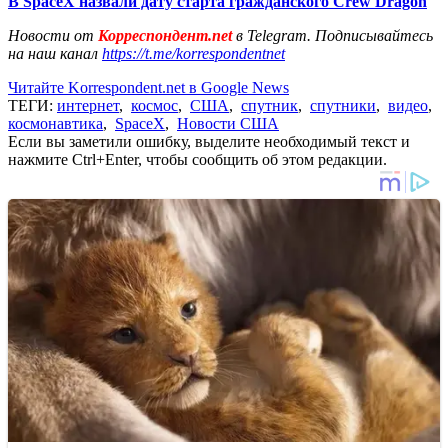
В SpaceX назвали дату старта гражданского Crew Dragon
Новости от
Корреспондент.net
в Telegram. Подписывайтесь
на наш канал
https://t.me/korrespondentnet
Читайте Korrespondent.net в Google News
ТЕГИ:
интернет
,
космос
,
США
,
спутник
,
спутники
,
видео
,
космонавтика
,
SpaceX
,
Новости США
Если вы заметили ошибку, выделите необходимый текст и
нажмите Ctrl+Enter, чтобы сообщить об этом редакции.