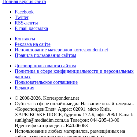
Полная версия сайта
Facebook
Twitter
RSS-ленты
E-mail рассылка
Контакты
Реклама на сайте
Использование материалов korrespondent.net
Правила пользования сайтом
Договор пользования сайтом
Политика в сфере конфиденциальности и персональных
данных
Пользовательское соглашение
Редакция
© 2000-2026, Korrespondent.net
Субъект в сфере онлайн-медиа Название онлайн-медиа -
«КореспонденТ.net» Адрес: 02091, місто Київ,
ХАРКІВСЬКЕ ШОСЕ, будинок 172-Б, офіс 208/1 E-mail:
sunlight@mediadim.com.ua
Телефон: 044-205-43-00
Идентификатор медиа - R40-06068
Использование любых материалов, размещённых на
сайте, разрешается при условии ссылки на