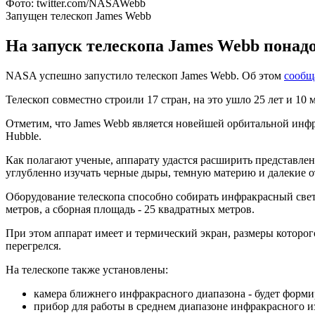
Фото: twitter.com/NASAWebb
Запущен телескоп James Webb
На запуск телескопа James Webb понадоб
NASA успешно запустило телескоп James Webb. Об этом
сообщ
Телескоп совместно строили 17 стран, на это ушло 25 лет и 10 
Отметим, что James Webb является новейшей орбитальной инфра
Hubble.
Как полагают ученые, аппарату удастся расширить представлен
углубленно изучать черные дыры, темную материю и далекие о
Оборудование телескопа способно собирать инфракрасный свет 
метров, а сборная площадь - 25 квадратных метров.
При этом аппарат имеет и термический экран, размеры которого
перегрелся.
На телескопе также установлены:
камера ближнего инфракрасного диапазона - будет форми
прибор для работы в среднем диапазоне инфракрасного и