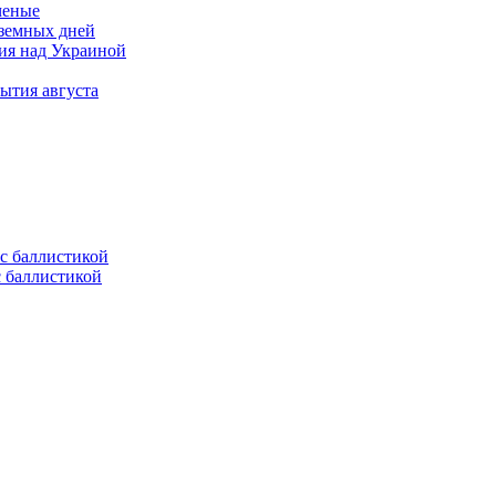
ченые
 земных дней
тия над Украиной
ытия августа
с баллистикой