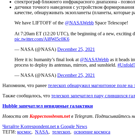
спектрограф ближнего инфракрасного диапазона - позвол
датчики точного наведения с устройством формирования
качестве, обнаруживать экзопланеты (планеты, которые 
We have LIFTOFF of the
@NASAWebb
Space Telescope!
At 7:20am ET (12:20 UTC), the beginning of a new, exciting d
pic.twitter.com/Al8Wi5c0K6
— NASA (@NASA)
December 25, 2021
Here it is: humanity’s final look at
@NASAWebb
as it heads i
process to deploy its antennas, mirrors, and sunshield.
#Unfold
— NASA (@NASA)
December 25, 2021
Напомним, что ранее
телескоп обнаружил магнитоное поле на 
Также сообщалось, что
телескоп запечатлел пару слившихся га
Hubble запечатлел невидимые галактики
Новости от
Корреспондент.net
в Telegram. Подписывайтесь н
Читайте Korrespondent.net в Google News
ТЕГИ:
космос
,
NASA
,
телескоп
,
освоение космоса