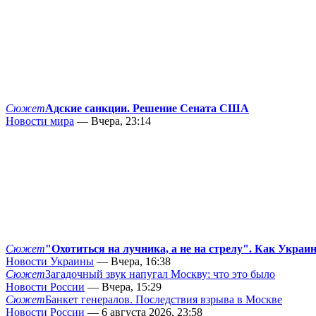
Сюжет
Адские санкции. Решение Сената США
Новости мира
— Вчера, 23:14
Сюжет
"Охотиться на лучника, а не на стрелу". Как Украи
Новости Украины
— Вчера, 16:38
Сюжет
Загадочный звук напугал Москву: что это было
Новости России
— Вчера, 15:29
Сюжет
Банкет генералов. Последствия взрыва в Москве
Новости России
— 6 августа 2026, 23:58