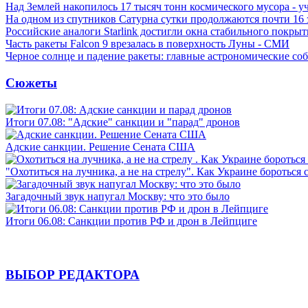
Над Землей накопилось 17 тысяч тонн космического мусора - у
На одном из спутников Сатурна сутки продолжаются почти 16
Российские аналоги Starlink достигли окна стабильного покры
Часть ракеты Falcon 9 врезалась в поверхность Луны - СМИ
Черное солнце и падение ракеты: главные астрономические соб
Сюжеты
Итоги 07.08: "Адские" санкции и "парад" дронов
Адские санкции. Решение Сената США
"Охотиться на лучника, а не на стрелу". Как Украине бороться 
Загадочный звук напугал Москву: что это было
Итоги 06.08: Санкции против РФ и дрон в Лейпциге
ВЫБОР РЕДАКТОРА