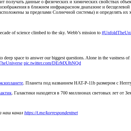
ит получать данные о физических и химических свойствах объек
 изображения в ближнем инфракрасном диапазоне и бесщелевой 
расположены за пределами Солнечной системы) и определять их 
ecade of science climbed to the sky. Webb’s mission to
#UnfoldTheUni
nto deep space to answer our biggest questions. Alone in the vastness 
TheUniverse
pic.twitter.com/DErMXJhNQd
экзопланете
. Планета под названием HAT-P-11b размером с Непту
лактик
. Галактики находятся в 700 миллионах световых лет от З
а наш канал
https://t.me/korrespondentnet