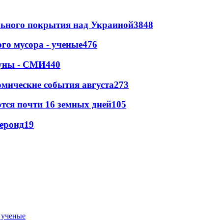
ильного покрытия над Украиной
3848
го мусора - ученые
476
Луны - СМИ
440
омические события августа
273
тся почти 16 земных дней
105
тероид
19