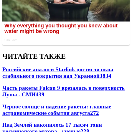
ЧИТАЙТЕ ТАКЖЕ
Российские аналоги Starlink достигли окна
стабильного покрытия над Украиной
3834
Часть ракеты Falcon 9 врезалась в поверхность
Луны - СМИ
439
Черное солнце и падение ракеты: главные
астрономические события августа
272
Над Землей накопилось 17 тысяч тонн
космического мусора - ученые
228