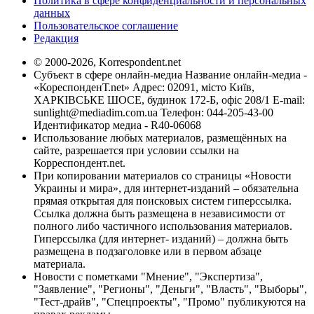
Политика в сфере конфиденциальности и персональных
данных
Пользовательское соглашение
Редакция
© 2000-2026, Korrespondent.net
Субъект в сфере онлайн-медиа Название онлайн-медиа -
«КореспонденТ.net» Адрес: 02091, місто Київ,
ХАРКІВСЬКЕ ШОСЕ, будинок 172-Б, офіс 208/1 E-mail:
sunlight@mediadim.com.ua
Телефон: 044-205-43-00
Идентификатор медиа - R40-06068
Использование любых материалов, размещённых на
сайте, разрешается при условии ссылки на
Корреспондент.net.
При копировании материалов со страницы «Новости
Украины и мира», для интернет-изданий – обязательна
прямая открытая для поисковых систем гиперссылка.
Ссылка должна быть размещена в независимости от
полного либо частичного использования материалов.
Гиперссылка (для интернет- изданий) – должна быть
размещена в подзаголовке или в первом абзаце
материала.
Новости с пометками "Мнение", "Экспертиза",
"Заявление", "Регионы", "Деньги", "Власть", "Выборы",
"Тест-драйв", "Спецпроекты", "Промо" публикуются на