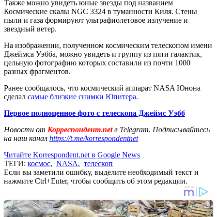
Также можно увидеть юные звезды под названием
Космические скалы NGC 3324 в туманности Киля. Стены
пыли и газа формируют ультрафиолетовое излучение и
звездный ветер.
На изображении, полученном космическим телескопом имени
Джеймса Уэбба, можно увидеть и группу из пяти галактик,
цельную фотографию которых составили из почти 1000
разных фрагментов.
Ранее сообщалось, что космический аппарат NASA Юнона
сделал
самые близкие снимки Юпитера
.
Первое полноценное фото с телескопа Джеймс Уэбб
Новости от
Корреспондент.net
в Telegram. Подписывайтесь
на наш канал
https://t.me/korrespondentnet
Читайте Korrespondent.net в Google News
ТЕГИ:
космос
,
NASA
,
телескоп
Если вы заметили ошибку, выделите необходимый текст и
нажмите Ctrl+Enter, чтобы сообщить об этом редакции.