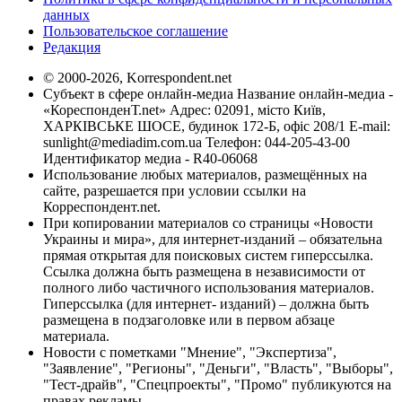
данных
Пользовательское соглашение
Редакция
© 2000-2026, Korrespondent.net
Субъект в сфере онлайн-медиа Название онлайн-медиа -
«КореспонденТ.net» Адрес: 02091, місто Київ,
ХАРКІВСЬКЕ ШОСЕ, будинок 172-Б, офіс 208/1 E-mail:
sunlight@mediadim.com.ua
Телефон: 044-205-43-00
Идентификатор медиа - R40-06068
Использование любых материалов, размещённых на
сайте, разрешается при условии ссылки на
Корреспондент.net.
При копировании материалов со страницы «Новости
Украины и мира», для интернет-изданий – обязательна
прямая открытая для поисковых систем гиперссылка.
Ссылка должна быть размещена в независимости от
полного либо частичного использования материалов.
Гиперссылка (для интернет- изданий) – должна быть
размещена в подзаголовке или в первом абзаце
материала.
Новости с пометками "Мнение", "Экспертиза",
"Заявление", "Регионы", "Деньги", "Власть", "Выборы",
"Тест-драйв", "Спецпроекты", "Промо" публикуются на
правах рекламы.