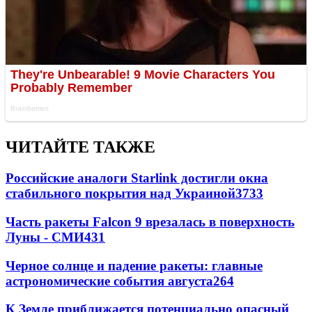
ЧИТАЙТЕ ТАКЖЕ
Российские аналоги Starlink достигли окна
стабильного покрытия над Украиной
3733
Часть ракеты Falcon 9 врезалась в поверхность
Луны - СМИ
431
Черное солнце и падение ракеты: главные
астрономические события августа
264
К Земле приближается потенциально опасный