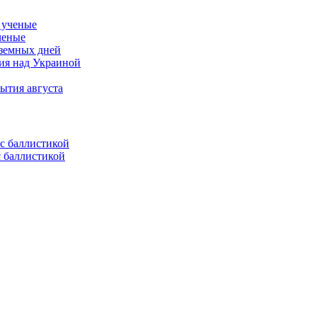
ченые
 земных дней
тия над Украиной
ытия августа
с баллистикой