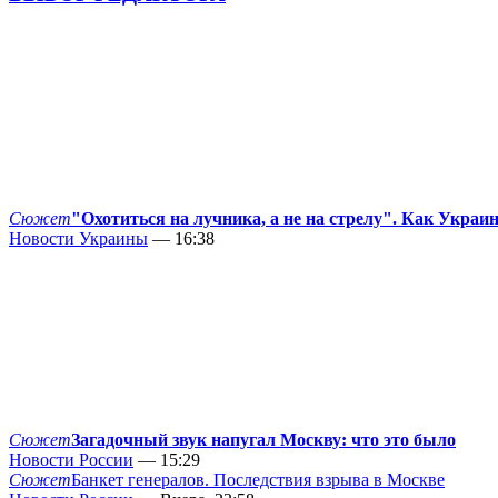
Сюжет
"Охотиться на лучника, а не на стрелу". Как Украи
Новости Украины
— 16:38
Сюжет
Загадочный звук напугал Москву: что это было
Новости России
— 15:29
Сюжет
Банкет генералов. Последствия взрыва в Москве