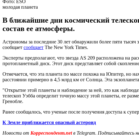
Фото: ESO
молодая планета
В ближайшие дни космический телеско
состав ее атмосферы.
Астрономы за последние 30 лет обнаружили более пяти тысяч э
сообщает
сообщает
The New York Times.
Эксперты предполагают, что звезда AS 209 расположена на расс
протопланетный диск. Этот диск представляет собой скопление
Отмечается, что эта планета по массе похожа на Юпитер, но на
расстоянии примерно в 4,5 млрд км от Солнца. Эта экзопланета
"Открытие этой планеты и наблюдение за ней, это как наблюд
телескоп Уэбба определит точную массу этой планеты, ее разм
Гренобле.
Ранее сообщалось, что ученые после получения доступа к су
К Земле приближается опасный астероид
Новости от
Корреспондент.net
в Telegram. Подписывайтесь н