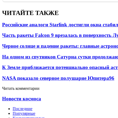
ЧИТАЙТЕ ТАКЖЕ
Российские аналоги Starlink достигли окна стаб
Часть ракеты Falcon 9 врезалась в поверхность 
Черное солнце и падение ракеты: главные астрон
На одном из спутников Сатурна сутки продолжаю
К Земле приближается потенциально опасный ас
NASA показало северное полушарие Юпитера
9
6
Читать комментарии
Новости космоса
Последние
Популярные