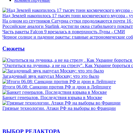
Комментируемые
Над Землей накопилось 17 тысяч тонн космического мусора - у
На одном из спутников Сатурна сутки продолжаются почти 16
Российские аналоги Starlink достигли окна стабильного покры
Часть ракеты Falcon 9 врезалась в поверхность Луны - СМИ
Черное солнце и падение ракеты: главные астрономические соб
Сюжеты
"Охотиться на лучника, а не на стрелу". Как Украине бороться 
Загадочный звук напугал Москву: что это было
Итоги 06.08: Санкции против РФ и дрон в Лейпциге
Банкет генералов. Последствия взрыва в Москве
Грязные технологии. Атаки РФ на выборы во Франции
ВЫБОР РЕДАКТОРА