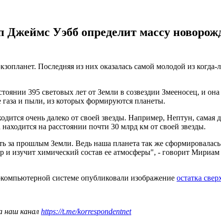
п Джеймс Уэбб определит массу новорож
кзопланет. Последняя из них оказалась самой молодой из когда
тоянии 395 световых лет от Земли в созвездии Змееносец, и она 
 газа и пыли, из которых формируются планеты.
ходится очень далеко от своей звезды. Например, Нептун, самая
 находится на расстоянии почти 30 млрд км от своей звезды.
ать за прошлым Земли. Ведь наша планета так же сформировалас
ер и изучит химический состав ее атмосферы", - говорит Мириа
перкомпьютерной системе опубликовали изображение
остатка свер
а наш канал
https://t.me/korrespondentnet