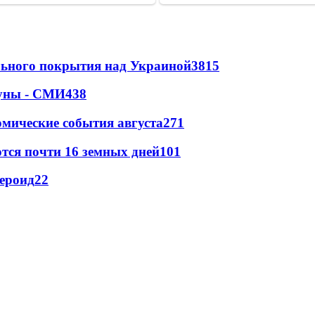
ильного покрытия над Украиной
3815
Луны - СМИ
438
омические события августа
271
тся почти 16 земных дней
101
тероид
22