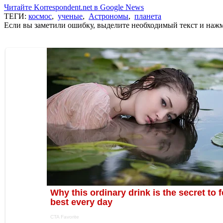
Читайте Korrespondent.net в Google News
ТЕГИ:
космос
,
ученые
,
Астрономы
,
планета
Если вы заметили ошибку, выделите необходимый текст и нажми