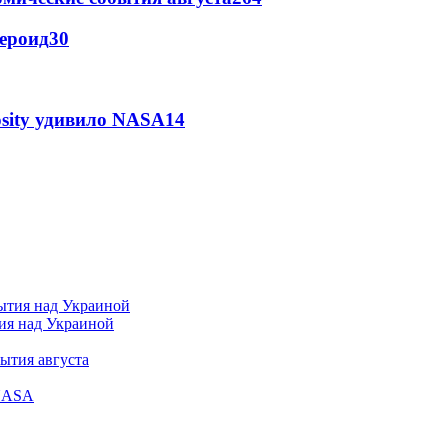
тероид
30
osity удивило NASA
14
тия над Украиной
ытия августа
 NASA