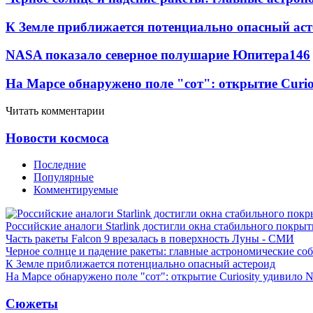
К Земле приближается потенциально опасный ас
NASA показало северное полушарие Юпитера
14
6
На Марсе обнаружено поле "сот": открытие Curi
Читать комментарии
Новости космоса
Последние
Популярные
Комментируемые
Российские аналоги Starlink достигли окна стабильного покры
Часть ракеты Falcon 9 врезалась в поверхность Луны - СМИ
Черное солнце и падение ракеты: главные астрономические соб
К Земле приближается потенциально опасный астероид
На Марсе обнаружено поле "сот": открытие Curiosity удивило
Сюжеты