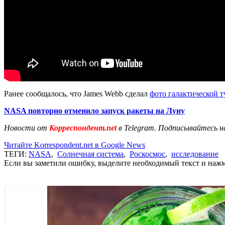
Ранее сообщалось, что James Webb сделал
фото галактической 
NASA повторно отменило запуск ракеты на Луну
Новости от
Корреспондент.net
в Telegram. Подписывайтесь н
Читайте Korrespondent.net в Google News
ТЕГИ:
NASA
,
Солнечная система
,
Роскосмос
,
исследование
Если вы заметили ошибку, выделите необходимый текст и нажми