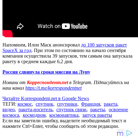
Напомним, Илон Маск анонсировал
до 100 запусков ракет
SpaceX за год
. При этом по состоянию на начало сентября
компания осуществила 39 запусков, тем самым она запускала
ракету в среднем каждые 6,2 дня.
Россия сдвинула сроки миссии на Луну
Новини от
Корреспондент.net
в Telegram. Підписуйтесь на
наш канал
https://t.me/korrespondentnet
Читайте Korrespondent.net в Google News
ТЕГИ:
космос
,
спутник
,
спутники
,
Франция
,
ракета
,
видео
,
ракета-носитель
,
спутник связи
,
ракеты
,
освоение
космоса
,
космодром
,
космонавтика
,
запуск ракеты
Если вы заметили ошибку, выделите необходимый текст и
нажмите Ctrl+Enter, чтобы сообщить об этом редакции.