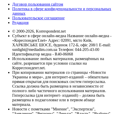
Договор пользования сайтом
Политика в сфере конфиденциальности и персональных
данных
Пользовательское соглашение
Редакция
© 2000-2026, Korrespondent.net
Субъект в сфере онлайн-медиа Название онлайн-медиа -
«КореспонденТ.net» Адрес: 02091, місто Київ,
ХАРКІВСЬКЕ ШОСЕ, будинок 172-Б, офіс 208/1 E-mail:
sunlight@mediadim.com.ua
Телефон: 044-205-43-00
Идентификатор медиа - R40-06068
Использование любых материалов, размещённых на
сайте, разрешается при условии ссылки на
Корреспондент.net.
При копировании материалов со страницы «Новости
Украины и мира», для интернет-изданий – обязательна
прямая открытая для поисковых систем гиперссылка.
Ссылка должна быть размещена в независимости от
полного либо частичного использования материалов.
Гиперссылка (для интернет- изданий) – должна быть
размещена в подзаголовке или в первом абзаце
материала.
Новости с пометками "Мнение", "Экспертиза",
"Заявление", "Регионы", "Деньги", "Власть", "Выборы",