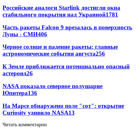
Российские аналоги Starlink достигли окна
стабильного покрытия над Украиной
1781
Часть ракеты Falcon 9 врезалась в поверхность
Луны - СМИ
406
Черное солнце и падение ракеты: главные
астрономические события августа
256
К Земле приближается потенциально опасный
астероид
26
NASA показало северное полушарие
Юпитера
13
6
На Марсе обнаружено поле "сот": открытие
Curiosity удивило NASA
13
Читать комментарии