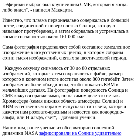
"Эфирный выброс был крупнейшим CME, который я когда-
либо видел", - написал Маккарти.
Известно, что плазма первоначально содержалась в большой
петле, соединенной с поверхностью Солнца, которую
называют протуберанец, а затем оборвалась и устремилась в
космос со скоростью около 161 000 км/ч.
Сама фотография представляет собой составное замедленное
изображение в искусственных цветах, в котором собраны
сотни тысяч изображений, снятых за шестичасовой период.
"Каждую секунду снималось от 30 до 80 отдельных
изображений, которые затем сохранялись в файле, размер
которого в конечном итоге достигал около 800 гигабайт. Затем
изображения были объединены, чтобы показать КВМ в
мельчайших деталях. На фотографии поверхность Солнца и
CME кажутся оранжевыми, но на самом деле это не так.
Хромосфера (самая нижняя область атмосферы Солнца) и
КВМ естественным образом испускают тип света, который
кажется нам розовато-красным и известен как водородно-
альфа, или H-альфа, свет", - добавил ученый.
Напомним, ранее ученые из обсерватории солнечной
динамики NASA
зафиксировали на Солнце удивительно