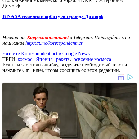
столкновения космического корабля DART с астероидом
Диморф.
В NASA изменили орбиту астероида Диморф
Новини от
Корреспондент.net
в Telegram. Підписуйтесь на
наш канал
https://t.me/korrespondentnet
Читайте Korrespondent.net в Google News
ТЕГИ:
космос
,
Япония
,
ракета
,
освоение космоса
Если вы заметили ошибку, выделите необходимый текст и
нажмите Ctrl+Enter, чтобы сообщить об этом редакции.