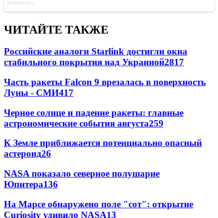
ЧИТАЙТЕ ТАКЖЕ
Российские аналоги Starlink достигли окна
стабильного покрытия над Украиной
2817
Часть ракеты Falcon 9 врезалась в поверхность
Луны - СМИ
417
Черное солнце и падение ракеты: главные
астрономические события августа
259
К Земле приближается потенциально опасный
астероид
26
NASA показало северное полушарие
Юпитера
13
6
На Марсе обнаружено поле "сот": открытие
Curiosity удивило NASA
13