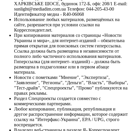
ХАРКІВСЬКЕ ШОСЕ, будинок 172-Б, офіс 208/1 E-mail:
sunlight@mediadim.com.ua
Телефон: 044-205-43-00
Идентификатор медиа - R40-06068
Использование любых материалов, размещённых на
сайте, разрешается при условии ссылки на
Корреспондент.net.
При копировании материалов со страницы «Новости
Украины и мира», для интернет-изданий – обязательна
прямая открытая для поисковых систем гиперссылка.
Ссылка должна быть размещена в независимости от
полного либо частичного использования материалов.
Гиперссылка (для интернет- изданий) – должна быть
размещена в подзаголовке или в первом абзаце
материала.
Новости с пометками "Мнение", "Экспертиза",
"Заявление", "Регионы", "Деньги", "Власть", "Выборы",
"Тест-драйв", "Спецпроекты", "Промо" публикуются на
правах рекламы.
Раздел Спецпроекты создается совместно с
коммерческими партнерами.
Любое копирование, публикация, републикация и
другое распространение информации, которое содержит
ссылку на "Интерфакс-Украина", EPA / UPG, строго
воспрещается.
Владелец веб-страницы в разделе Я- Корреспондент