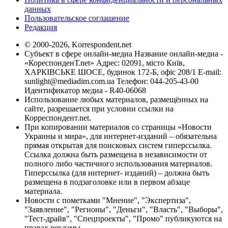
данных
Пользовательское соглашение
Редакция
© 2000-2026, Korrespondent.net
Субъект в сфере онлайн-медиа Название онлайн-медиа -
«КореспонденТ.net» Адрес: 02091, місто Київ,
ХАРКІВСЬКЕ ШОСЕ, будинок 172-Б, офіс 208/1 E-mail:
sunlight@mediadim.com.ua
Телефон: 044-205-43-00
Идентификатор медиа - R40-06068
Использование любых материалов, размещённых на
сайте, разрешается при условии ссылки на
Корреспондент.net.
При копировании материалов со страницы «Новости
Украины и мира», для интернет-изданий – обязательна
прямая открытая для поисковых систем гиперссылка.
Ссылка должна быть размещена в независимости от
полного либо частичного использования материалов.
Гиперссылка (для интернет- изданий) – должна быть
размещена в подзаголовке или в первом абзаце
материала.
Новости с пометками "Мнение", "Экспертиза",
"Заявление", "Регионы", "Деньги", "Власть", "Выборы",
"Тест-драйв", "Спецпроекты", "Промо" публикуются на
правах рекламы.