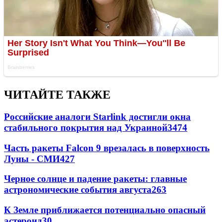
ЧИТАЙТЕ ТАКЖЕ
Российские аналоги Starlink достигли окна
стабильного покрытия над Украиной
3474
Часть ракеты Falcon 9 врезалась в поверхность
Луны - СМИ
427
Черное солнце и падение ракеты: главные
астрономические события августа
263
К Земле приближается потенциально опасный
астероид
30