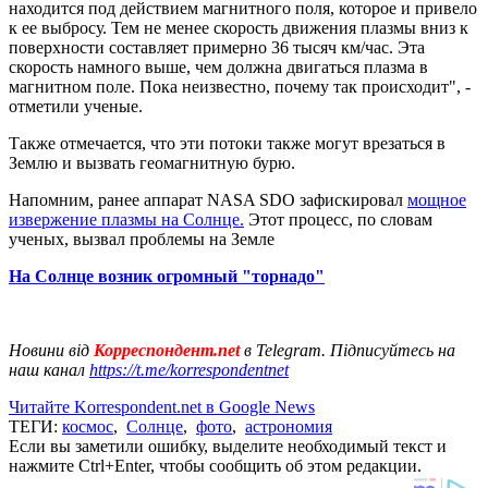
находится под действием магнитного поля, которое и привело
к ее выбросу. Тем не менее скорость движения плазмы вниз к
поверхности составляет примерно 36 тысяч км/час. Эта
скорость намного выше, чем должна двигаться плазма в
магнитном поле. Пока неизвестно, почему так происходит", -
отметили ученые.
Также отмечается, что эти потоки также могут врезаться в
Землю и вызвать геомагнитную бурю.
Напомним, ранее аппарат NASA SDO зафискировал
мощное
извержение плазмы на Солнце.
Этот процесс, по словам
ученых, вызвал проблемы на Земле
На Солнце возник огромный "торнадо"
Новини від
Корреспондент.net
в Telegram. Підписуйтесь на
наш канал
https://t.me/korrespondentnet
Читайте Korrespondent.net в Google News
ТЕГИ:
космос
,
Солнце
,
фото
,
астрономия
Если вы заметили ошибку, выделите необходимый текст и
нажмите Ctrl+Enter, чтобы сообщить об этом редакции.