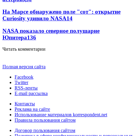
На Марсе обнаружено поле "сот": открытие
Curiosity удивило NASA
14
NASA показало северное полушарие
Юпитера
13
6
Читать комментарии
Полная версия сайта
Facebook
Twitter
RSS-ленты
E-mail рассылка
Контакты
Реклама на сайте
Использование материалов korrespondent.net
Правила пользования сайтом
Договор пользования сайтом
Политика в сфере конфиденциальности и персональных