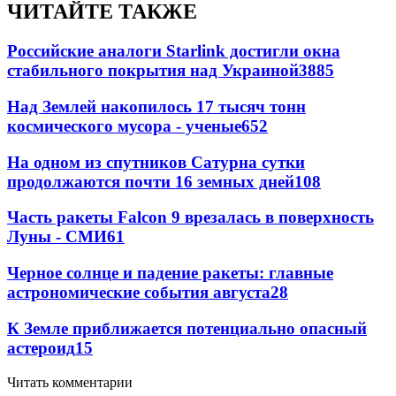
ЧИТАЙТЕ ТАКЖЕ
Российские аналоги Starlink достигли окна
стабильного покрытия над Украиной
3885
Над Землей накопилось 17 тысяч тонн
космического мусора - ученые
652
На одном из спутников Сатурна сутки
продолжаются почти 16 земных дней
108
Часть ракеты Falcon 9 врезалась в поверхность
Луны - СМИ
61
Черное солнце и падение ракеты: главные
астрономические события августа
28
К Земле приближается потенциально опасный
астероид
15
Читать комментарии