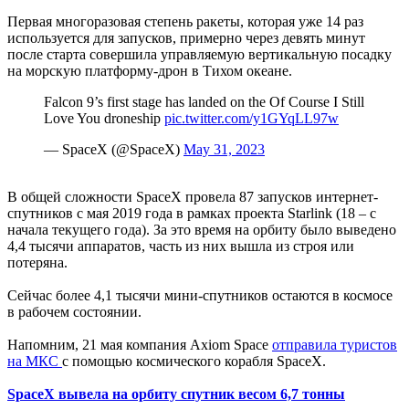
Первая многоразовая степень ракеты, которая уже 14 раз
используется для запусков, примерно через девять минут
после старта совершила управляемую вертикальную посадку
на морскую платформу-дрон в Тихом океане.
Falcon 9’s first stage has landed on the Of Course I Still
Love You droneship
pic.twitter.com/y1GYqLL97w
— SpaceX (@SpaceX)
May 31, 2023
В общей сложности SpaceX провела 87 запусков интернет-
спутников с мая 2019 года в рамках проекта Starlink (18 – с
начала текущего года). За это время на орбиту было выведено
4,4 тысячи аппаратов, часть из них вышла из строя или
потеряна.
Сейчас более 4,1 тысячи мини-спутников остаются в космосе
в рабочем состоянии.
Напомним, 21 мая компания Axiom Space
отправила туристов
на МКС
с помощью космического корабля SpaceX.
SpaceX вывела на орбиту спутник весом 6,7 тонны