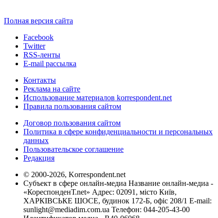
Полная версия сайта
Facebook
Twitter
RSS-ленты
E-mail рассылка
Контакты
Реклама на сайте
Использование материалов korrespondent.net
Правила пользования сайтом
Договор пользования сайтом
Политика в сфере конфиденциальности и персональных
данных
Пользовательское соглашение
Редакция
© 2000-2026, Korrespondent.net
Субъект в сфере онлайн-медиа Название онлайн-медиа -
«КореспонденТ.net» Адрес: 02091, місто Київ,
ХАРКІВСЬКЕ ШОСЕ, будинок 172-Б, офіс 208/1 E-mail:
sunlight@mediadim.com.ua
Телефон: 044-205-43-00