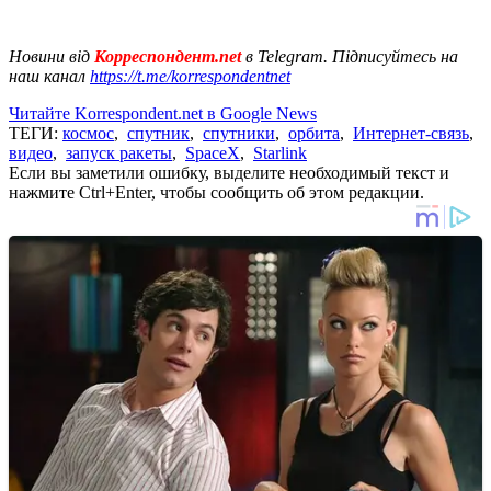
Новини від
Корреспондент.net
в Telegram. Підписуйтесь на
наш канал
https://t.me/korrespondentnet
Читайте Korrespondent.net в Google News
ТЕГИ:
космос
,
спутник
,
спутники
,
орбита
,
Интернет-связь
,
видео
,
запуск ракеты
,
SpaceX
,
Starlink
Если вы заметили ошибку, выделите необходимый текст и
нажмите Ctrl+Enter, чтобы сообщить об этом редакции.