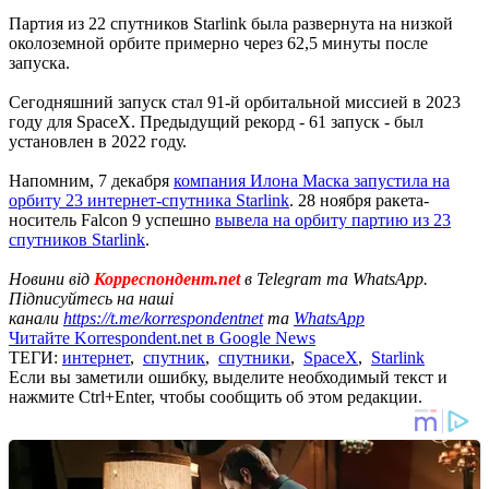
Партия из 22 спутников Starlink была развернута на низкой
околоземной орбите примерно через 62,5 минуты после
запуска.
Сегодняшний запуск стал 91-й орбитальной миссией в 2023
году для SpaceX. Предыдущий рекорд - 61 запуск - был
установлен в 2022 году.
Напомним, 7 декабря
компания Илона Маска запустила на
орбиту 23 интернет-спутника Starlink
. 28 ноября ракета-
носитель Falcon 9 успешно
вывела на орбиту партию из 23
спутников Starlink
.
Новини від
Корреспондент.net
в Telegram та WhatsApp.
Підписуйтесь на наші
канали
https://t.me/korrespondentnet
та
WhatsApp
Читайте Korrespondent.net в Google News
ТЕГИ:
интернет
,
спутник
,
спутники
,
SpaceX
,
Starlink
Если вы заметили ошибку, выделите необходимый текст и
нажмите Ctrl+Enter, чтобы сообщить об этом редакции.