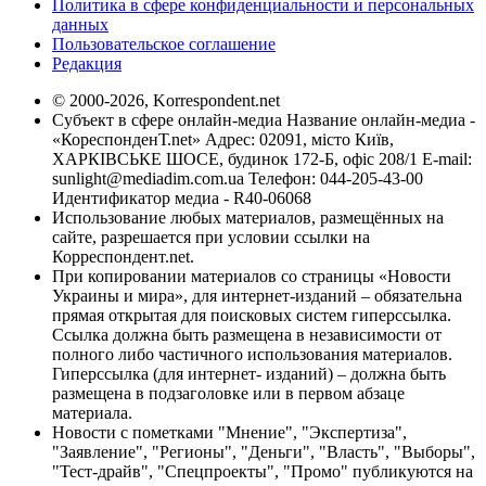
Политика в сфере конфиденциальности и персональных
данных
Пользовательское соглашение
Редакция
© 2000-2026, Korrespondent.net
Субъект в сфере онлайн-медиа Название онлайн-медиа -
«КореспонденТ.net» Адрес: 02091, місто Київ,
ХАРКІВСЬКЕ ШОСЕ, будинок 172-Б, офіс 208/1 E-mail:
sunlight@mediadim.com.ua
Телефон: 044-205-43-00
Идентификатор медиа - R40-06068
Использование любых материалов, размещённых на
сайте, разрешается при условии ссылки на
Корреспондент.net.
При копировании материалов со страницы «Новости
Украины и мира», для интернет-изданий – обязательна
прямая открытая для поисковых систем гиперссылка.
Ссылка должна быть размещена в независимости от
полного либо частичного использования материалов.
Гиперссылка (для интернет- изданий) – должна быть
размещена в подзаголовке или в первом абзаце
материала.
Новости с пометками "Мнение", "Экспертиза",
"Заявление", "Регионы", "Деньги", "Власть", "Выборы",
"Тест-драйв", "Спецпроекты", "Промо" публикуются на