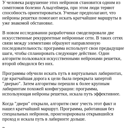
У человека разрушение этих нейронов становится одним из
симптомов болезни Альцгеймера, при этом люди теряют
способность ориентироваться. Ученые предполагают, что
нейроны решетки помогают искать кратчайшие маршруты в
уже знакомой обстановке.
В новом исследовании разработчики смоделировали две
искусственные рекуррентные нейронные сети. В таких сетях
связи между элементами образуют направленную
последовательность: программа использует свои предыдущие
шаги, чтобы спланировать следующее действие. Один
алгоритм пользовался искусственными нейронами решетки,
второй обходился без них.
Программы обучили искать путь в виртуальных лабиринтах,
где кратчайшая дорога к цели была перекрыта запертой
"дверью". Затем алгоритмы перешли к более крупным
лабиринтам похожей конфигурации: программа,
использующая нейроны решетки, искала путь эффективнее.
Когда "двери" открыли, алгоритм смог учесть этот факт и
нашел кратчайший маршрут. Программа, работавшая без
специальных нейронов, проигнорировала открывшийся
проход и искала путь в лабиринте дольше.