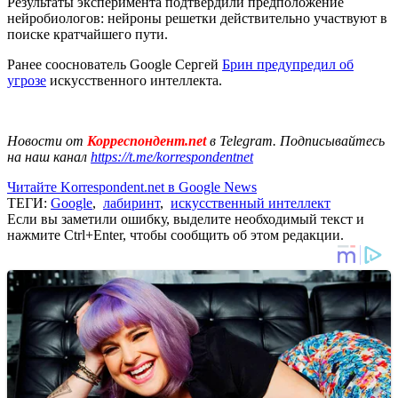
Результаты эксперимента подтвердили предположение
нейробиологов: нейроны решетки действительно участвуют в
поиске кратчайшего пути.
Ранее сооснователь Google Сергей
Брин предупредил об
угрозе
искусственного интеллекта.
Новости от
Корреспондент.net
в Telegram. Подписывайтесь
на наш канал
https://t.me/korrespondentnet
Читайте Korrespondent.net в Google News
ТЕГИ:
Google
,
лабиринт
,
искусственный интеллект
Если вы заметили ошибку, выделите необходимый текст и
нажмите Ctrl+Enter, чтобы сообщить об этом редакции.