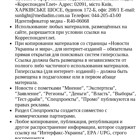
«КореспонденТ.net» Адрес: 02091, місто Київ,
ХАРКІВСЬКЕ ШОСЕ, будинок 172-Б, офіс 208/1 E-mail:
sunlight@mediadim.com.ua
Телефон: 044-205-43-00
Идентификатор медиа - R40-06068
Использование любых материалов, размещённых на
сайте, разрешается при условии ссылки на
Корреспондент.net.
При копировании материалов со страницы «Новости
Украины и мира», для интернет-изданий – обязательна
прямая открытая для поисковых систем гиперссылка.
Ссылка должна быть размещена в независимости от
полного либо частичного использования материалов.
Гиперссылка (для интернет- изданий) – должна быть
размещена в подзаголовке или в первом абзаце
материала.
Новости с пометками "Мнение", "Экспертиза",
"Заявление", "Регионы", "Деньги", "Власть", "Выборы",
"Тест-драйв", "Спецпроекты", "Промо" публикуются на
правах рекламы.
Раздел Спецпроекты создается совместно с
коммерческими партнерами.
Любое копирование, публикация, републикация и
другое распространение информации, которое содержит
ссылку на "Интерфакс-Украина", EPA / UPG, строго
воспрещается.